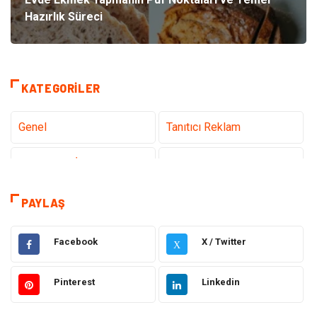
Hazırlık Süreci
KATEGORILER
Genel
Tanıtıcı Reklam
Teknoloji & İnternet
Sağlık
Hizmet
Eğitim & Kariyer
PAYLAŞ
Hukuk
Emlak
Facebook
X / Twitter
X
Otomotiv
Sağlıklı Yaşam
Pinterest
Linkedin
Güzellik & Bakım
Gıda