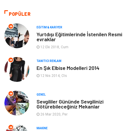
Moda
Gündem
POPÜLER
Makine
Yeme & İçme
EĞITIM & KARIYER
Yurtdışı Eğitimlerinde İstenilen Resmi
evraklar
Elektronik
Bilgisayar & Yazılım
12 Eki 2018, Cum
Giyim
Keyif & Hobi
TANITICI REKLAM
En Şık Elbise Modelleri 2014
Ev Dekorasyon
Organizasyon
12 Nis 2014, Cts
Finans & Ekonomi
Tatil
GENEL
Anne & Çocuk
Genel Kültür
Sevgililer Gününde Sevgilinizi
Götürebileceğiniz Mekanlar
26 Mar 2020, Per
Ev İşleri
Müzik
MAKINE
Gençlik & Eğlence
Aksesuar