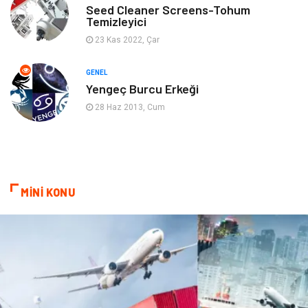
Seed Cleaner Screens-Tohum
Temizleyici
Mobilya
Spor
23 Kas 2022, Çar
Evlilik Rehberi
fotoğrafçılık
GENEL
Yengeç Burcu Erkeği
Astroloji
Keyfinizi Kaçırmayın
28 Haz 2013, Cum
sağlıklı beslenme
Spor Malzemeleri
Bebek Giyim
Periyodik Kontrol
MİNİ KONU
Domain
Veteriner
Sigorta
Çadır
Yazı Tahtaları
Pet Malzemeleri