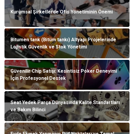
Kurumsal Şirketlerde Ofis Yönetiminin Önemi
Bitumen tank (Bitüm tankı) Altyapı Projelerinde
Lojistik Güvenlik ve Stok Yönetimi
Güvenilir Chip Satışı: Kesintisiz Poker Deneyimi
İçin Profesyonel Destek
Seat Yedek Parça Dünyasında Kalite Standartları
ve Bakım Bilinci
Evde Ekmek Yapmanın Püf Noktaları ve Temel