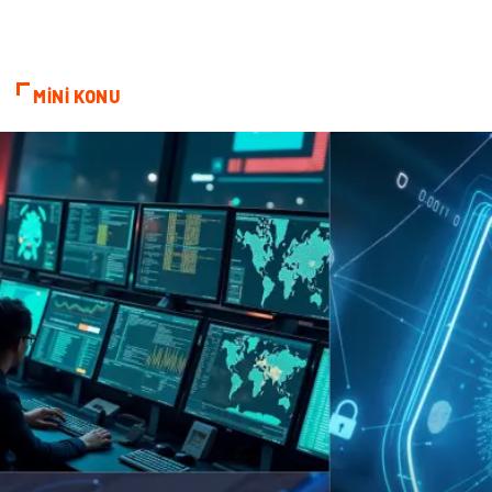
sağlıklı beslenme
Spor Malzemeleri
Bebek Giyim
Periyodik Kontrol
MİNİ KONU
Domain
Veteriner
Sigorta
Çadır
Yazı Tahtaları
Pet Malzemeleri