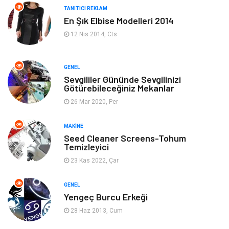
TANITICI REKLAM
En Şık Elbise Modelleri 2014
Ev Dekorasyon
Organizasyon
12 Nis 2014, Cts
Finans & Ekonomi
Tatil
GENEL
Anne & Çocuk
Genel Kültür
Sevgililer Gününde Sevgilinizi
Götürebileceğiniz Mekanlar
26 Mar 2020, Per
Ev İşleri
Müzik
MAKINE
Gençlik & Eğlence
Aksesuar
Seed Cleaner Screens-Tohum
Temizleyici
Mobilya
Spor
23 Kas 2022, Çar
Evlilik Rehberi
fotoğrafçılık
GENEL
Yengeç Burcu Erkeği
Astroloji
Keyfinizi Kaçırmayın
28 Haz 2013, Cum