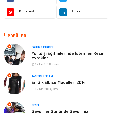
Otomotiv
Sağlıklı Yaşam
Pinterest
Linkedin
Güzellik & Bakım
Gıda
Moda
Gündem
POPÜLER
Makine
Yeme & İçme
EĞITIM & KARIYER
Yurtdışı Eğitimlerinde İstenilen Resmi
evraklar
Elektronik
Bilgisayar & Yazılım
12 Eki 2018, Cum
Giyim
Keyif & Hobi
TANITICI REKLAM
En Şık Elbise Modelleri 2014
Ev Dekorasyon
Organizasyon
12 Nis 2014, Cts
Finans & Ekonomi
Tatil
GENEL
Anne & Çocuk
Genel Kültür
Sevgililer Gününde Sevgilinizi