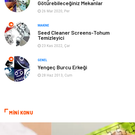
Götürebileceğiniz Mekanlar
26 Mar 2020, Per
Ev İşleri
Müzik
MAKINE
Gençlik & Eğlence
Aksesuar
Seed Cleaner Screens-Tohum
Temizleyici
Mobilya
Spor
23 Kas 2022, Çar
Evlilik Rehberi
fotoğrafçılık
GENEL
Yengeç Burcu Erkeği
Astroloji
Keyfinizi Kaçırmayın
28 Haz 2013, Cum
sağlıklı beslenme
Spor Malzemeleri
Bebek Giyim
Periyodik Kontrol
MİNİ KONU
Domain
Veteriner