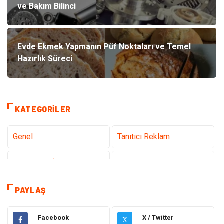
ve Bakım Bilinci
Evde Ekmek Yapmanın Püf Noktaları ve Temel
Hazırlık Süreci
KATEGORILER
Genel
Tanıtıcı Reklam
Teknoloji & İnternet
Sağlık
Hizmet
Eğitim & Kariyer
PAYLAŞ
Hukuk
Emlak
Facebook
X / Twitter
X