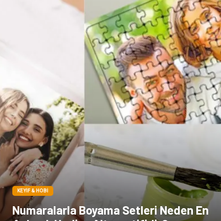
Sigorta
Çadır
Yazı Tahtaları
Pet Malzemeleri
KEYIF & HOBI
Numaralarla Boyama Setleri Neden En