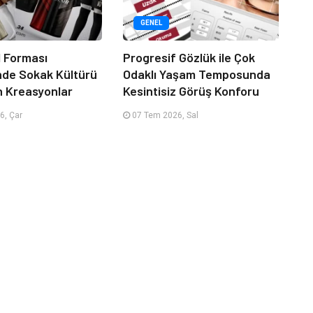
GENEL
 Forması
Progresif Gözlük ile Çok
nde Sokak Kültürü
Odaklı Yaşam Temposunda
n Kreasyonlar
Kesintisiz Görüş Konforu
6, Çar
07 Tem 2026, Sal