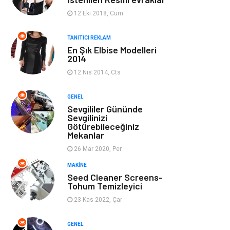
Ev Dekorasyon
Organizasyon
12 Eki 2018, Cum
Finans & Ekonomi
Tatil
TANITICI REKLAM
En Şık Elbise Modelleri
2014
Anne & Çocuk
Genel Kültür
12 Nis 2014, Cts
Ev İşleri
Müzik
GENEL
Sevgililer Gününde
Gençlik & Eğlence
Aksesuar
Sevgilinizi
Götürebileceğiniz
Mekanlar
Mobilya
Spor
26 Mar 2020, Per
MAKINE
Evlilik Rehberi
fotoğrafçılık
Seed Cleaner Screens-
Tohum Temizleyici
Astroloji
Keyfinizi
23 Kas 2022, Çar
Kaçırmayın
GENEL