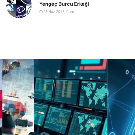
sağlıklı beslenme
Spor Malzemeleri
Yengeç Burcu Erkeği
28 Haz 2013, Cum
Bebek Giyim
Periyodik Kontrol
Domain
Veteriner
Sigorta
Çadır
Yazı Tahtaları
Pet Malzemeleri