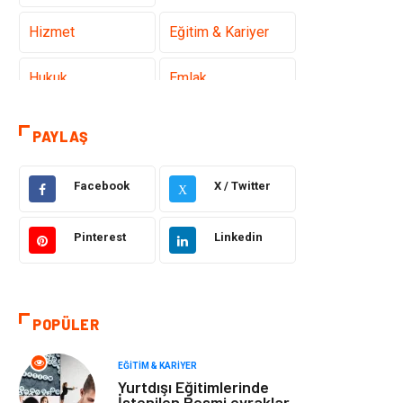
Hizmet
Eğitim & Kariyer
Hukuk
Emlak
Otomotiv
Sağlıklı Yaşam
PAYLAŞ
Güzellik & Bakım
Gıda
Facebook
X / Twitter
X
Moda
Gündem
Pinterest
Linkedin
Makine
Yeme & İçme
Elektronik
Bilgisayar &
POPÜLER
Yazılım
EĞITIM & KARIYER
Giyim
Keyif & Hobi
Yurtdışı Eğitimlerinde
İstenilen Resmi evraklar