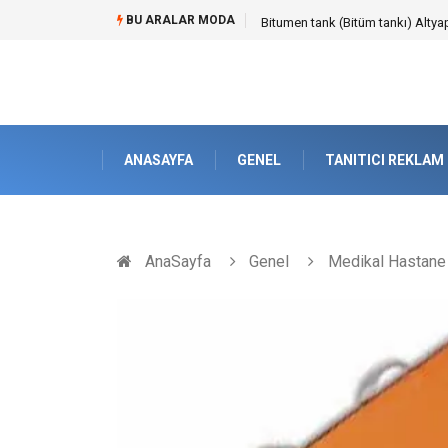
BU ARALAR MODA
Bitumen tank (Bitüm tankı) Altyap
ANASAYFA
GENEL
TANITICI REKLAM
AnaSayfa
Genel
Medikal Hastane