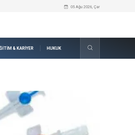
Güvenilir Chip Satışı: Kesintisiz Poker 
05 Ağu 2026, Çar
ĞITIM & KARIYER
HUKUK