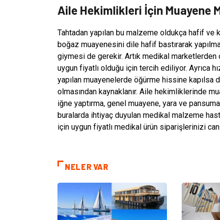
Aile Hekimlikleri İçin Muayene 
Tahtadan yapılan bu malzeme oldukça hafif ve kol
boğaz muayenesini dile hafif bastırarak yapılm
giymesi de gerekir. Artık medikal marketlerden 
uygun fiyatlı olduğu için tercih ediliyor. Ayrıca h
yapılan muayenelerde öğürme hissine kapılsa d
olmasından kaynaklanır. Aile hekimliklerinde mu
iğne yaptırma, genel muayene, yara ve pansuman 
buralarda ihtiyaç duyulan medikal malzeme hasta
için uygun fiyatlı medikal ürün siparişlerinizi c
NELER VAR