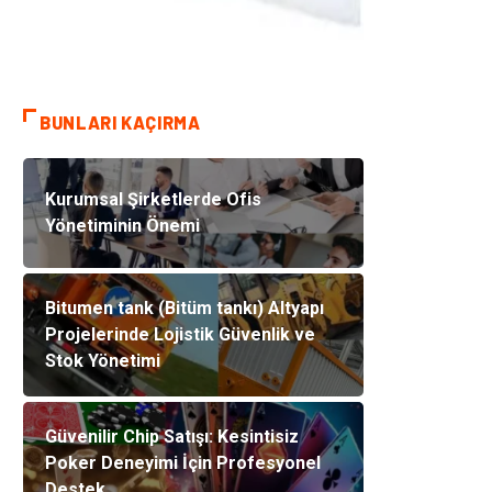
BUNLARI KAÇIRMA
Kurumsal Şirketlerde Ofis
Yönetiminin Önemi
Bitumen tank (Bitüm tankı) Altyapı
Projelerinde Lojistik Güvenlik ve
Stok Yönetimi
Güvenilir Chip Satışı: Kesintisiz
Poker Deneyimi İçin Profesyonel
Destek