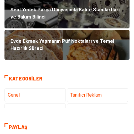
Seat Yedek Parça Dünyasında Kalite Standartları
ve Bakım Bilinci
Evde Ekmek Yapmanın Püf Noktaları ve Temel
Hazırlık Süreci
KATEGORILER
Genel
Tanıtıcı Reklam
Teknoloji & İnternet
Sağlık
Hizmet
Eğitim & Kariyer
PAYLAŞ