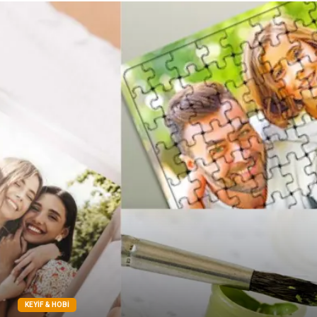
Sigorta
Çadır
Yazı Tahtaları
Pet Malzemeleri
KEYIF & HOBI