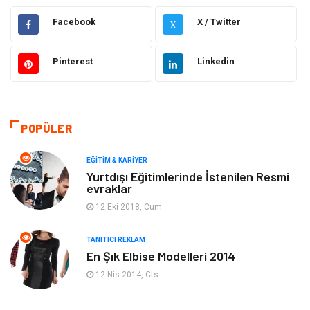
Hukuk
Emlak
Facebook
X / Twitter
X
Otomotiv
Sağlıklı Yaşam
Pinterest
Linkedin
Güzellik & Bakım
Gıda
Moda
Gündem
POPÜLER
Makine
Yeme & İçme
EĞITIM & KARIYER
Yurtdışı Eğitimlerinde İstenilen Resmi
evraklar
Elektronik
Bilgisayar & Yazılım
12 Eki 2018, Cum
Giyim
Keyif & Hobi
TANITICI REKLAM
En Şık Elbise Modelleri 2014
Ev Dekorasyon
Organizasyon
12 Nis 2014, Cts
Finans & Ekonomi
Tatil