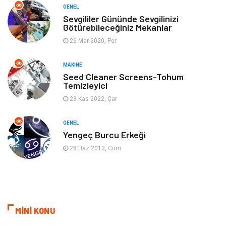
GENEL
Anne & Çocuk
Genel Kültür
Sevgililer Gününde Sevgilinizi
Götürebileceğiniz Mekanlar
26 Mar 2020, Per
Ev İşleri
Müzik
MAKINE
Gençlik & Eğlence
Aksesuar
Seed Cleaner Screens-Tohum
Temizleyici
Mobilya
Spor
23 Kas 2022, Çar
Evlilik Rehberi
fotoğrafçılık
GENEL
Yengeç Burcu Erkeği
Astroloji
Keyfinizi Kaçırmayın
28 Haz 2013, Cum
sağlıklı beslenme
Spor Malzemeleri
Bebek Giyim
Periyodik Kontrol
MİNİ KONU
Domain
Veteriner