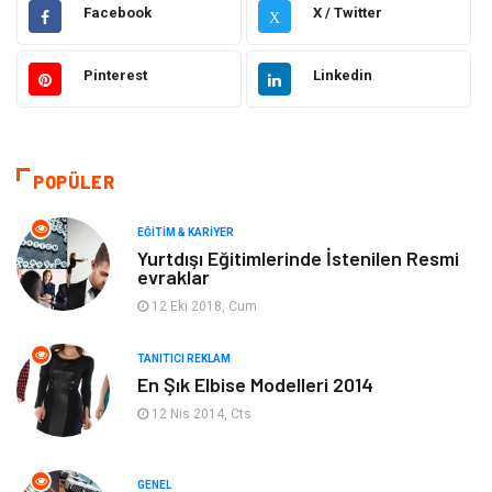
Hukuk
Emlak
Facebook
X / Twitter
X
Otomotiv
Sağlıklı Yaşam
Pinterest
Linkedin
Güzellik & Bakım
Gıda
Moda
Gündem
POPÜLER
Makine
Yeme & İçme
EĞITIM & KARIYER
Yurtdışı Eğitimlerinde İstenilen Resmi
evraklar
Elektronik
Bilgisayar & Yazılım
12 Eki 2018, Cum
Giyim
Keyif & Hobi
TANITICI REKLAM
En Şık Elbise Modelleri 2014
Ev Dekorasyon
Organizasyon
12 Nis 2014, Cts
Finans & Ekonomi
Tatil
GENEL