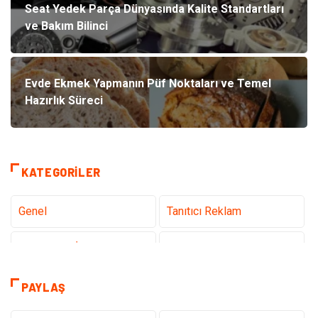
Seat Yedek Parça Dünyasında Kalite Standartları
ve Bakım Bilinci
Evde Ekmek Yapmanın Püf Noktaları ve Temel
Hazırlık Süreci
KATEGORILER
Genel
Tanıtıcı Reklam
Teknoloji & İnternet
Sağlık
Hizmet
Eğitim & Kariyer
PAYLAŞ