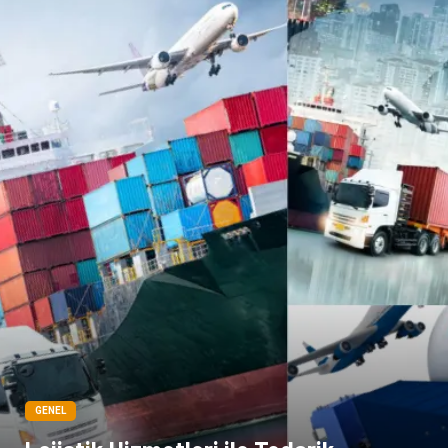
Sigorta
Çadır
Yazı Tahtaları
Pet Malzemeleri
GENEL