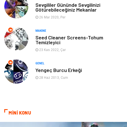
Anne & Çocuk
Genel Kültür
Sevgililer Gününde Sevgilinizi
Götürebileceğiniz Mekanlar
26 Mar 2020, Per
Ev İşleri
Müzik
MAKINE
Gençlik & Eğlence
Aksesuar
Seed Cleaner Screens-Tohum
Temizleyici
Mobilya
Spor
23 Kas 2022, Çar
Evlilik Rehberi
fotoğrafçılık
GENEL
Yengeç Burcu Erkeği
Astroloji
Keyfinizi Kaçırmayın
28 Haz 2013, Cum
sağlıklı beslenme
Spor Malzemeleri
Bebek Giyim
Periyodik Kontrol
MİNİ KONU
Domain
Veteriner