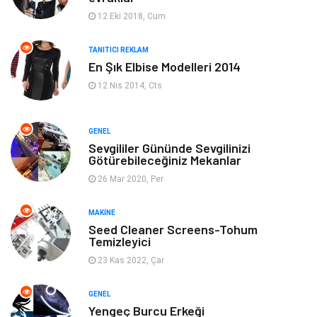
Elektronik
Bilgisayar & Yazılım
12 Eki 2018, Cum
Giyim
Keyif & Hobi
TANITICI REKLAM
En Şık Elbise Modelleri 2014
Ev Dekorasyon
Organizasyon
12 Nis 2014, Cts
Finans & Ekonomi
Tatil
GENEL
Anne & Çocuk
Genel Kültür
Sevgililer Gününde Sevgilinizi
Götürebileceğiniz Mekanlar
26 Mar 2020, Per
Ev İşleri
Müzik
MAKINE
Gençlik & Eğlence
Aksesuar
Seed Cleaner Screens-Tohum
Temizleyici
Mobilya
Spor
23 Kas 2022, Çar
Evlilik Rehberi
fotoğrafçılık
GENEL
Yengeç Burcu Erkeği