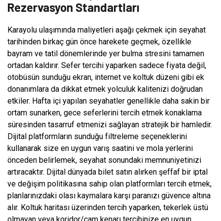
Rezervasyon Standartları
Karayolu ulaşımında maliyetleri aşağı çekmek için seyahat
tarihinden birkaç gün önce harekete geçmek, özellikle
bayram ve tatil dönemlerinde yer bulma stresini tamamen
ortadan kaldırır. Sefer tercihi yaparken sadece fiyata değil,
otobüsün sunduğu ekran, internet ve koltuk düzeni gibi ek
donanımlara da dikkat etmek yolculuk kalitenizi doğrudan
etkiler. Hafta içi yapılan seyahatler genellikle daha sakin bir
ortam sunarken, gece seferlerini tercih etmek konaklama
süresinden tasarruf etmenizi sağlayan stratejik bir hamledir.
Dijital platformların sunduğu filtreleme seçeneklerini
kullanarak size en uygun varış saatini ve mola yerlerini
önceden belirlemek, seyahat sonundaki memnuniyetinizi
artıracaktır. Dijital dünyada bilet satın alırken şeffaf bir iptal
ve değişim politikasına sahip olan platformları tercih etmek,
planlarınızdaki olası kaymalara karşı paranızı güvence altına
alır. Koltuk haritası üzerinden tercih yaparken, tekerlek üstü
olmayan veya koridor/cam kenarı tercihinize en uygun