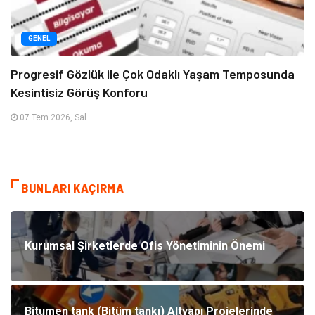
GENEL
Progresif Gözlük ile Çok Odaklı Yaşam Temposunda
Kesintisiz Görüş Konforu
07 Tem 2026, Sal
BUNLARI KAÇIRMA
Kurumsal Şirketlerde Ofis Yönetiminin Önemi
Bitumen tank (Bitüm tankı) Altyapı Projelerinde