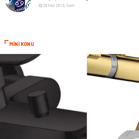
Astroloji
Keyfinizi Kaçırmayın
28 Haz 2013, Cum
sağlıklı beslenme
Spor Malzemeleri
Bebek Giyim
Periyodik Kontrol
MİNİ KONU
Domain
Veteriner
Sigorta
Çadır
Yazı Tahtaları
Pet Malzemeleri