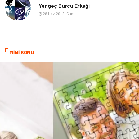
Yengeç Burcu Erkeği
Astroloji
Keyfinizi Kaçırmayın
28 Haz 2013, Cum
sağlıklı beslenme
Spor Malzemeleri
Bebek Giyim
Periyodik Kontrol
MİNİ KONU
Domain
Veteriner
Sigorta
Çadır
Yazı Tahtaları
Pet Malzemeleri