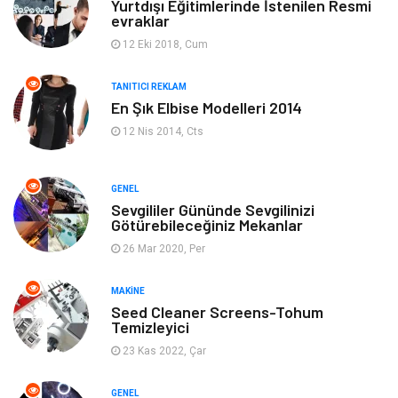
Yurtdışı Eğitimlerinde İstenilen Resmi
evraklar
Elektronik
Bilgisayar & Yazılım
12 Eki 2018, Cum
Giyim
Keyif & Hobi
TANITICI REKLAM
En Şık Elbise Modelleri 2014
Ev Dekorasyon
Organizasyon
12 Nis 2014, Cts
Finans & Ekonomi
Tatil
GENEL
Anne & Çocuk
Genel Kültür
Sevgililer Gününde Sevgilinizi
Götürebileceğiniz Mekanlar
26 Mar 2020, Per
Ev İşleri
Müzik
MAKINE
Gençlik & Eğlence
Aksesuar
Seed Cleaner Screens-Tohum
Temizleyici
Mobilya
Spor
23 Kas 2022, Çar
Evlilik Rehberi
fotoğrafçılık
GENEL