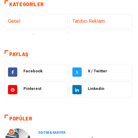
KATEGORILER
Genel
Tanıtıcı Reklam
Teknoloji & İnternet
Sağlık
Hizmet
Eğitim & Kariyer
PAYLAŞ
Hukuk
Emlak
Facebook
X / Twitter
X
Otomotiv
Sağlıklı Yaşam
Pinterest
Linkedin
Güzellik & Bakım
Gıda
Moda
Gündem
POPÜLER
Makine
Yeme & İçme
EĞITIM & KARIYER