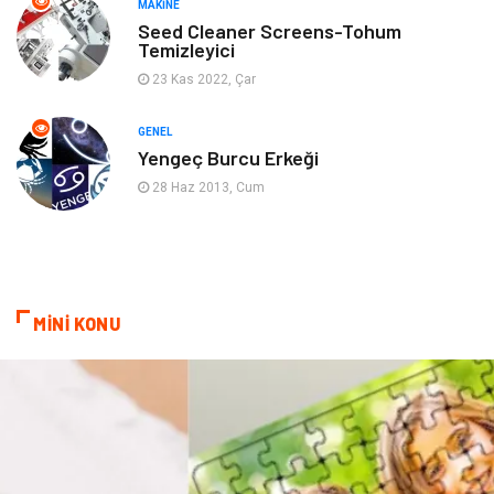
MAKINE
Gençlik & Eğlence
Aksesuar
Seed Cleaner Screens-Tohum
Temizleyici
Mobilya
Spor
23 Kas 2022, Çar
Evlilik Rehberi
fotoğrafçılık
GENEL
Yengeç Burcu Erkeği
Astroloji
Keyfinizi Kaçırmayın
28 Haz 2013, Cum
sağlıklı beslenme
Spor Malzemeleri
Bebek Giyim
Periyodik Kontrol
MİNİ KONU
Domain
Veteriner
Sigorta
Çadır
Yazı Tahtaları
Pet Malzemeleri