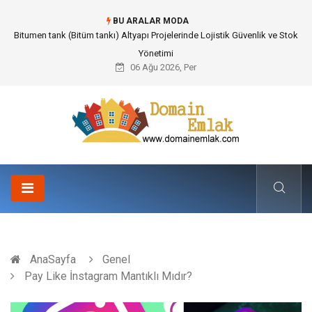
BU ARALAR MODA
Güvenilir Chip Satışı: Kesintisiz Poker Deneyimi İçin Profesyonel Destek
06 Ağu 2026, Per
AnaSayfa
Genel
Pay Like İnstagram Mantıklı Mıdır?