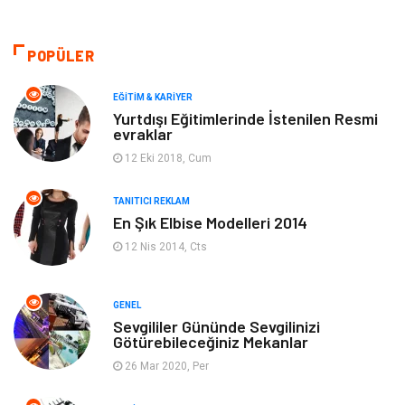
Güzellik & Bakım
Gıda
Moda
Gündem
POPÜLER
Makine
Yeme & İçme
EĞITIM & KARIYER
Yurtdışı Eğitimlerinde İstenilen Resmi
evraklar
Elektronik
Bilgisayar & Yazılım
12 Eki 2018, Cum
Giyim
Keyif & Hobi
TANITICI REKLAM
En Şık Elbise Modelleri 2014
Ev Dekorasyon
Organizasyon
12 Nis 2014, Cts
Finans & Ekonomi
Tatil
GENEL
Anne & Çocuk
Genel Kültür
Sevgililer Gününde Sevgilinizi
Götürebileceğiniz Mekanlar
26 Mar 2020, Per
Ev İşleri
Müzik