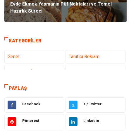
Evde Ekmek Yapmanın Püf Noktaları ve Temel
Hazırlık Süreci
KATEGORILER
Genel
Tanıtıcı Reklam
Teknoloji & İnternet
Sağlık
Hizmet
Eğitim & Kariyer
PAYLAŞ
Hukuk
Emlak
Facebook
X / Twitter
X
Otomotiv
Sağlıklı Yaşam
Pinterest
Linkedin