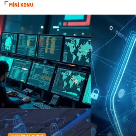
MİNİ KONU
Domain
Veteriner
Sigorta
Çadır
Yazı Tahtaları
Pet Malzemeleri