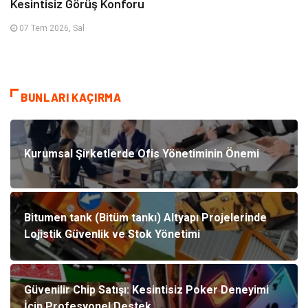
Kesintisiz Görüş Konforu
07 Tem 2026, Sal
BUNLARI KAÇIRMA
Kurumsal Şirketlerde Ofis Yönetiminin Önemi
Bitumen tank (Bitüm tankı) Altyapı Projelerinde
Lojistik Güvenlik ve Stok Yönetimi
Güvenilir Chip Satışı: Kesintisiz Poker Deneyimi
İçin Profesyonel Destek