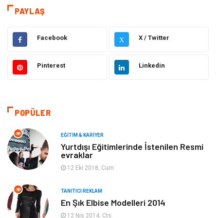
Hizmet
Eğitim & Kariyer
PAYLAŞ
Hukuk
Emlak
Facebook
X / Twitter
X
Otomotiv
Sağlıklı Yaşam
Pinterest
Linkedin
Güzellik & Bakım
Gıda
Moda
Gündem
POPÜLER
Makine
Yeme & İçme
EĞITIM & KARIYER
Yurtdışı Eğitimlerinde İstenilen Resmi
evraklar
Elektronik
Bilgisayar & Yazılım
12 Eki 2018, Cum
Giyim
Keyif & Hobi
TANITICI REKLAM
En Şık Elbise Modelleri 2014
Ev Dekorasyon
Organizasyon
12 Nis 2014, Cts