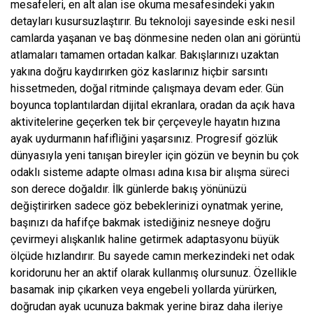
mesafeleri, en alt alan ise okuma mesafesindeki yakın
detayları kusursuzlaştırır. Bu teknoloji sayesinde eski nesil
camlarda yaşanan ve baş dönmesine neden olan ani görüntü
atlamaları tamamen ortadan kalkar. Bakışlarınızı uzaktan
yakına doğru kaydırırken göz kaslarınız hiçbir sarsıntı
hissetmeden, doğal ritminde çalışmaya devam eder. Gün
boyunca toplantılardan dijital ekranlara, oradan da açık hava
aktivitelerine geçerken tek bir çerçeveyle hayatın hızına
ayak uydurmanın hafifliğini yaşarsınız. Progresif gözlük
dünyasıyla yeni tanışan bireyler için gözün ve beynin bu çok
odaklı sisteme adapte olması adına kısa bir alışma süreci
son derece doğaldır. İlk günlerde bakış yönünüzü
değiştirirken sadece göz bebeklerinizi oynatmak yerine,
başınızı da hafifçe bakmak istediğiniz nesneye doğru
çevirmeyi alışkanlık haline getirmek adaptasyonu büyük
ölçüde hızlandırır. Bu sayede camın merkezindeki net odak
koridorunu her an aktif olarak kullanmış olursunuz. Özellikle
basamak inip çıkarken veya engebeli yollarda yürürken,
doğrudan ayak ucunuza bakmak yerine biraz daha ileriye