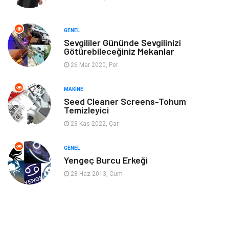
Finans & Ekonomi
Tatil
GENEL
Anne & Çocuk
Genel Kültür
Sevgililer Gününde Sevgilinizi
Götürebileceğiniz Mekanlar
26 Mar 2020, Per
Ev İşleri
Müzik
MAKINE
Gençlik & Eğlence
Aksesuar
Seed Cleaner Screens-Tohum
Temizleyici
Mobilya
Spor
23 Kas 2022, Çar
Evlilik Rehberi
fotoğrafçılık
GENEL
Yengeç Burcu Erkeği
Astroloji
Keyfinizi Kaçırmayın
28 Haz 2013, Cum
sağlıklı beslenme
Spor Malzemeleri
Bebek Giyim
Periyodik Kontrol