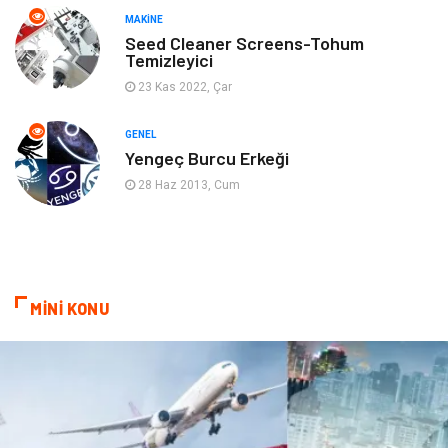
MAKINE
Gençlik & Eğlence
Aksesuar
Seed Cleaner Screens-Tohum
Temizleyici
Mobilya
Spor
23 Kas 2022, Çar
Evlilik Rehberi
fotoğrafçılık
GENEL
Yengeç Burcu Erkeği
Astroloji
Keyfinizi Kaçırmayın
28 Haz 2013, Cum
sağlıklı beslenme
Spor Malzemeleri
Bebek Giyim
Periyodik Kontrol
MİNİ KONU
Domain
Veteriner
Sigorta
Çadır
Yazı Tahtaları
Pet Malzemeleri