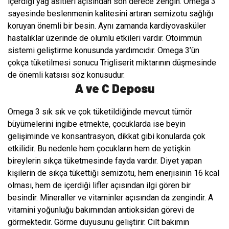
içerdiği yağ asitleri açısından son derece zengin. Omega 3
sayesinde beslenmenin kalitesini artıran semizotu sağlığı
koruyan önemli bir besin. Aynı zamanda kardiyovasküler
hastalıklar üzerinde de olumlu etkileri vardır. Otoimmün
sistemi geliştirme konusunda yardımcıdır. Omega 3’ün
çokça tüketilmesi sonucu Trigliserit miktarının düşmesinde
de önemli katsısı söz konusudur.
A ve C Deposu
Omega 3 sık sık ve çok tüketildiğinde mevcut tümör
büyümelerini ingibe etmekte, çocuklarda ise beyin
gelişiminde ve konsantrasyon, dikkat gibi konularda çok
etkilidir. Bu nedenle hem çocukların hem de yetişkin
bireylerin sıkça tüketmesinde fayda vardır. Diyet yapan
kişilerin de sıkça tükettiği semizotu, hem enerjisinin 16 kcal
olması, hem de içerdiği lifler açısından ilgi gören bir
besindir. Mineraller ve vitaminler açısından da zengindir. A
vitamini yoğunluğu bakımından antioksidan görevi de
görmektedir. Görme duyusunu geliştirir. Cilt bakımın