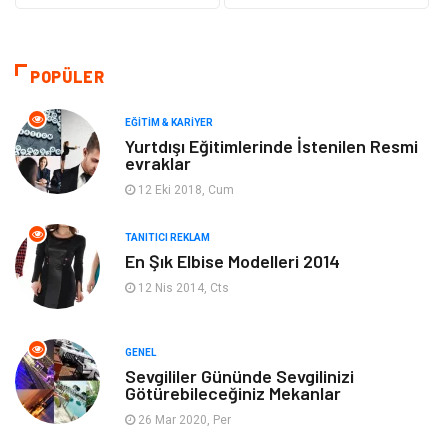
Güzellik & Bakım
Gıda
Moda
Gündem
POPÜLER
Makine
Yeme & İçme
EĞITIM & KARIYER
Yurtdışı Eğitimlerinde İstenilen Resmi
evraklar
Elektronik
Bilgisayar & Yazılım
12 Eki 2018, Cum
Giyim
Keyif & Hobi
TANITICI REKLAM
En Şık Elbise Modelleri 2014
Ev Dekorasyon
Organizasyon
12 Nis 2014, Cts
Finans & Ekonomi
Tatil
GENEL
Anne & Çocuk
Genel Kültür
Sevgililer Gününde Sevgilinizi
Götürebileceğiniz Mekanlar
26 Mar 2020, Per
Ev İşleri
Müzik