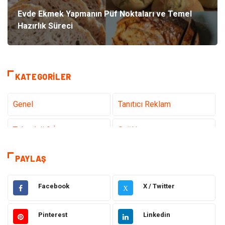
Evde Ekmek Yapmanın Püf Noktaları ve Temel
Hazırlık Süreci
KATEGORILER
Genel
Tanıtıcı Reklam
Teknoloji & İnternet
Sağlık
Hizmet
Eğitim & Kariyer
PAYLAŞ
Hukuk
Emlak
Facebook
X / Twitter
X
Otomotiv
Sağlıklı Yaşam
Pinterest
Linkedin