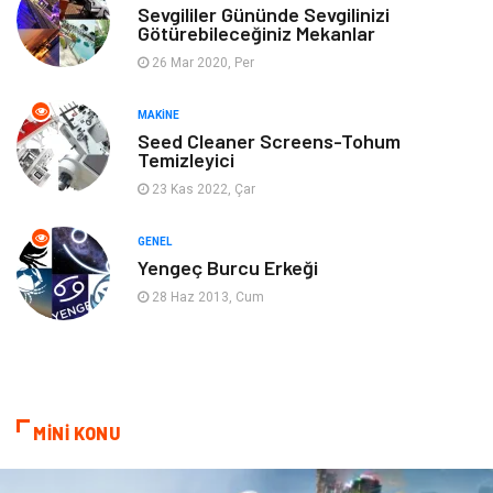
Anne & Çocuk
Genel Kültür
Sevgililer Gününde Sevgilinizi
Götürebileceğiniz Mekanlar
26 Mar 2020, Per
Ev İşleri
Müzik
MAKINE
Gençlik & Eğlence
Aksesuar
Seed Cleaner Screens-Tohum
Temizleyici
Mobilya
Spor
23 Kas 2022, Çar
Evlilik Rehberi
fotoğrafçılık
GENEL
Yengeç Burcu Erkeği
Astroloji
Keyfinizi Kaçırmayın
28 Haz 2013, Cum
sağlıklı beslenme
Spor Malzemeleri
Bebek Giyim
Periyodik Kontrol
MİNİ KONU
Domain
Veteriner