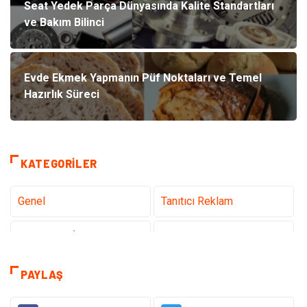
Seat Yedek Parça Dünyasında Kalite Standartları
ve Bakım Bilinci
Evde Ekmek Yapmanın Püf Noktaları ve Temel
Hazırlık Süreci
KATEGORILER
Genel
Tanıtıcı Reklam
Teknoloji & İnternet
Sağlık
Hizmet
Eğitim & Kariyer
PAYLAŞ
Hukuk
Emlak