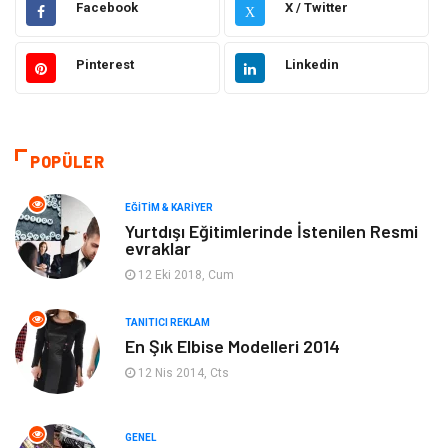
Facebook
X / Twitter
X
Otomotiv
Sağlıklı Yaşam
Pinterest
Linkedin
Güzellik & Bakım
Gıda
Moda
Gündem
POPÜLER
Makine
Yeme & İçme
EĞITIM & KARIYER
Yurtdışı Eğitimlerinde İstenilen Resmi
evraklar
Elektronik
Bilgisayar & Yazılım
12 Eki 2018, Cum
Giyim
Keyif & Hobi
TANITICI REKLAM
En Şık Elbise Modelleri 2014
Ev Dekorasyon
Organizasyon
12 Nis 2014, Cts
Finans & Ekonomi
Tatil
GENEL