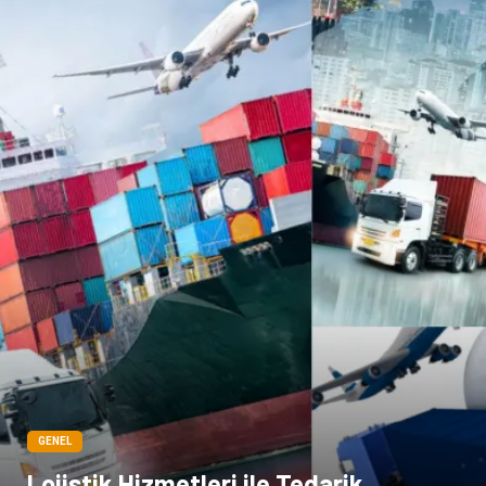
Sigorta
Çadır
Yazı Tahtaları
Pet Malzemeleri
GENEL
Lojistik Hizmetleri ile Tedarik