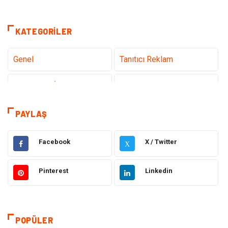
KATEGORILER
Genel
Tanıtıcı Reklam
Teknoloji & İnternet
Sağlık
Hizmet
Eğitim & Kariyer
PAYLAŞ
Hukuk
Emlak
Facebook
X / Twitter
X
Otomotiv
Sağlıklı Yaşam
Pinterest
Linkedin
Güzellik & Bakım
Gıda
Moda
Gündem
POPÜLER