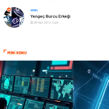
Evlilik Rehberi
fotoğrafçılık
GENEL
Yengeç Burcu Erkeği
Astroloji
Keyfinizi Kaçırmayın
28 Haz 2013, Cum
sağlıklı beslenme
Spor Malzemeleri
Bebek Giyim
Periyodik Kontrol
MİNİ KONU
Domain
Veteriner
Sigorta
Çadır
Yazı Tahtaları
Pet Malzemeleri