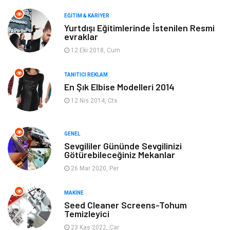
Makine
Yeme & İçme
EĞITIM & KARIYER
Yurtdışı Eğitimlerinde İstenilen Resmi
evraklar
Elektronik
Bilgisayar & Yazılım
12 Eki 2018, Cum
Giyim
Keyif & Hobi
TANITICI REKLAM
En Şık Elbise Modelleri 2014
Ev Dekorasyon
Organizasyon
12 Nis 2014, Cts
Finans & Ekonomi
Tatil
GENEL
Anne & Çocuk
Genel Kültür
Sevgililer Gününde Sevgilinizi
Götürebileceğiniz Mekanlar
26 Mar 2020, Per
Ev İşleri
Müzik
MAKINE
Gençlik & Eğlence
Aksesuar
Seed Cleaner Screens-Tohum
Temizleyici
Mobilya
Spor
23 Kas 2022, Çar