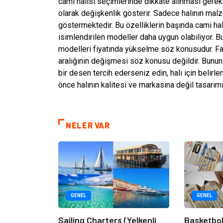
cami halısı seçimlerinde dikkate alınması gerek
olarak değişkenlik gösterir. Sadece halının malze
göstermektedir. Bu özelliklerin başında cami hal
isimlendirilen modeller daha uygun olabiliyor. Bu
modelleri fiyatında yükselme söz konusudur. Fa
aralığının değişmesi söz konusu değildir. Bunun
bir desen tercih ederseniz edin, halı için belirl
önce halının kalitesi ve markasına değil tasarımı
NELER VAR
GENEL
GENEL
Sailing Charters (Yelkenli
Basketbol