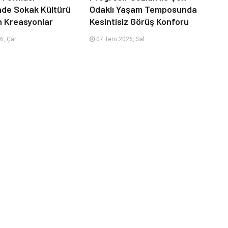
nde Sokak Kültürü
Odaklı Yaşam Temposunda
n Kreasyonlar
Kesintisiz Görüş Konforu
6, Çar
07 Tem 2026, Sal