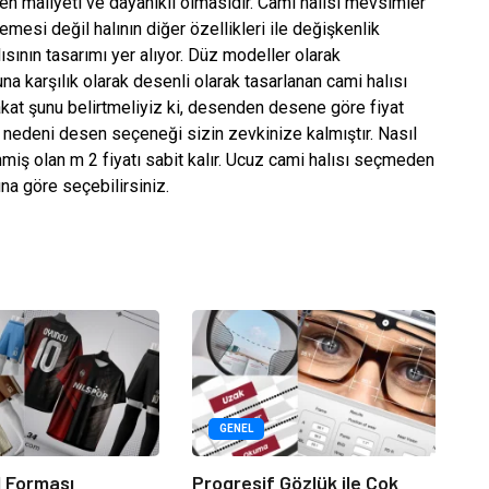
en maliyeti ve dayanıklı olmasıdır. Cami halısı mevsimler
mesi değil halının diğer özellikleri ile değişkenlik
ısının tasarımı yer alıyor. Düz modeller olarak
na karşılık olarak desenli olarak tasarlanan cami halısı
kat şunu belirtmeliyiz ki, desenden desene göre fiyat
 nedeni desen seçeneği sizin zevkinize kalmıştır. Nasıl
enmiş olan m 2 fiyatı sabit kalır. Ucuz cami halısı seçmeden
na göre seçebilirsiniz.
GENEL
 Forması
Progresif Gözlük ile Çok