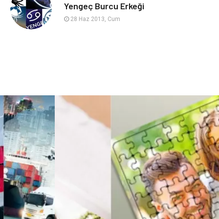
sağlıklı beslenme
Spor Malzemeleri
Yengeç Burcu Erkeği
28 Haz 2013, Cum
Bebek Giyim
Periyodik Kontrol
Domain
Veteriner
Sigorta
Çadır
Yazı Tahtaları
Pet Malzemeleri