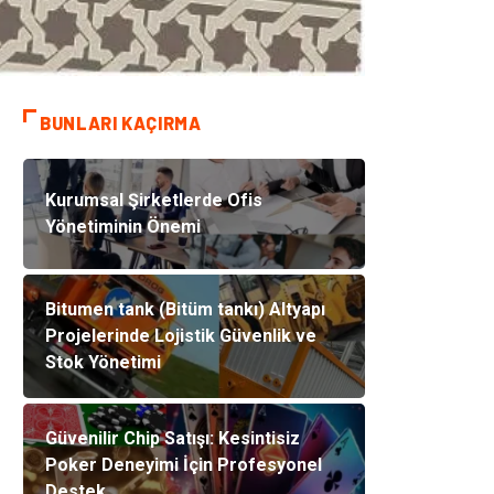
BUNLARI KAÇIRMA
Kurumsal Şirketlerde Ofis
Yönetiminin Önemi
Bitumen tank (Bitüm tankı) Altyapı
Projelerinde Lojistik Güvenlik ve
Stok Yönetimi
Güvenilir Chip Satışı: Kesintisiz
Poker Deneyimi İçin Profesyonel
Destek