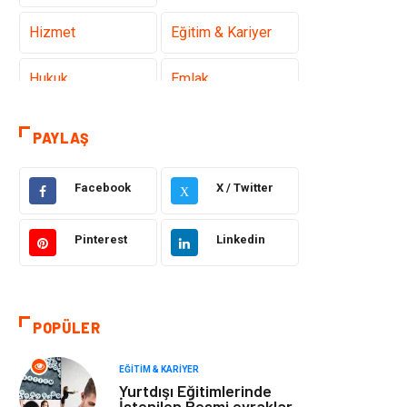
Hizmet
Eğitim & Kariyer
Hukuk
Emlak
Otomotiv
Sağlıklı Yaşam
PAYLAŞ
Güzellik & Bakım
Gıda
Facebook
X / Twitter
X
Moda
Gündem
Pinterest
Linkedin
Makine
Yeme & İçme
Elektronik
Bilgisayar &
POPÜLER
Yazılım
EĞITIM & KARIYER
Giyim
Keyif & Hobi
Yurtdışı Eğitimlerinde
İstenilen Resmi evraklar