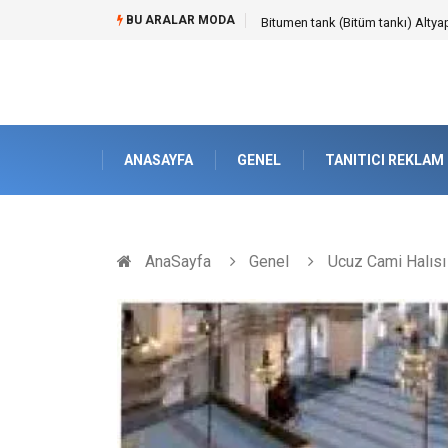
BU ARALAR MODA
Güvenilir Chip Satışı: Kesintisiz
ANASAYFA
GENEL
TANITICI REKLAM
AnaSayfa
Genel
Ucuz Cami Halısı 