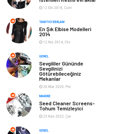
Ev Dekorasyon
Organizasyon
12 Eki 2018, Cum
Finans & Ekonomi
Tatil
TANITICI REKLAM
En Şık Elbise Modelleri
2014
Anne & Çocuk
Genel Kültür
12 Nis 2014, Cts
Ev İşleri
Müzik
GENEL
Sevgililer Gününde
Gençlik & Eğlence
Aksesuar
Sevgilinizi
Götürebileceğiniz
Mekanlar
Mobilya
Spor
26 Mar 2020, Per
MAKINE
Evlilik Rehberi
fotoğrafçılık
Seed Cleaner Screens-
Tohum Temizleyici
Astroloji
Keyfinizi
23 Kas 2022, Çar
Kaçırmayın
GENEL