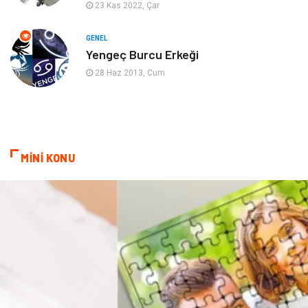
23 Kas 2022, Çar
Evlilik Rehberi
fotoğrafçılık
GENEL
Yengeç Burcu Erkeği
Astroloji
Keyfinizi Kaçırmayın
28 Haz 2013, Cum
sağlıklı beslenme
Spor Malzemeleri
Bebek Giyim
Periyodik Kontrol
MİNİ KONU
Domain
Veteriner
Sigorta
Çadır
Yazı Tahtaları
Pet Malzemeleri