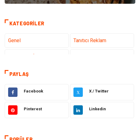
KATEGORILER
Genel
Tanıtıcı Reklam
Teknoloji & İnternet
Sağlık
Hizmet
Eğitim & Kariyer
PAYLAŞ
Hukuk
Emlak
Facebook
X / Twitter
X
Otomotiv
Sağlıklı Yaşam
Pinterest
Linkedin
Güzellik & Bakım
Gıda
Moda
Gündem
POPÜLER