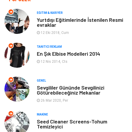
Makine
Yeme & İçme
EĞITIM & KARIYER
Yurtdışı Eğitimlerinde İstenilen Resmi
evraklar
Elektronik
Bilgisayar & Yazılım
12 Eki 2018, Cum
Giyim
Keyif & Hobi
TANITICI REKLAM
En Şık Elbise Modelleri 2014
Ev Dekorasyon
Organizasyon
12 Nis 2014, Cts
Finans & Ekonomi
Tatil
GENEL
Anne & Çocuk
Genel Kültür
Sevgililer Gününde Sevgilinizi
Götürebileceğiniz Mekanlar
26 Mar 2020, Per
Ev İşleri
Müzik
MAKINE
Gençlik & Eğlence
Aksesuar
Seed Cleaner Screens-Tohum
Temizleyici
Mobilya
Spor