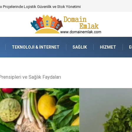
 Poker Deneyimi İçin Profesyonel Destek
TEKNOLOJI & İNTERNET
SAĞLIK
HIZMET
E
rensipleri ve Sağlık Faydaları