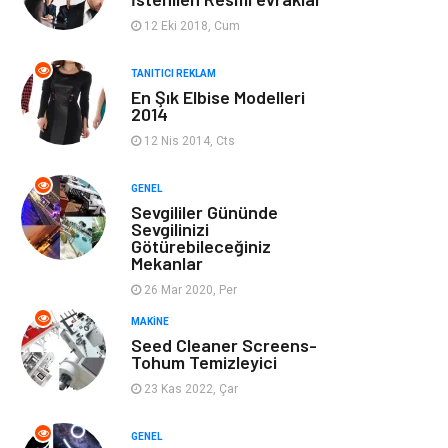
Ev Dekorasyon
Organizasyon
12 Eki 2018, Cum
Finans & Ekonomi
Tatil
TANITICI REKLAM
En Şık Elbise Modelleri
2014
Anne & Çocuk
Genel Kültür
12 Nis 2014, Cts
Ev İşleri
Müzik
GENEL
Sevgililer Gününde
Gençlik & Eğlence
Aksesuar
Sevgilinizi
Götürebileceğiniz
Mekanlar
Mobilya
Spor
26 Mar 2020, Per
MAKINE
Evlilik Rehberi
fotoğrafçılık
Seed Cleaner Screens-
Tohum Temizleyici
Astroloji
Keyfinizi
23 Kas 2022, Çar
Kaçırmayın
GENEL