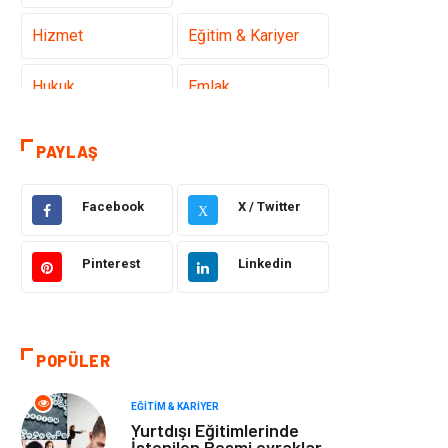
Hizmet
Eğitim & Kariyer
Hukuk
Emlak
Otomotiv
Sağlıklı Yaşam
PAYLAŞ
Güzellik & Bakım
Gıda
Facebook
X / Twitter
X
Moda
Gündem
Pinterest
Linkedin
Makine
Yeme & İçme
Elektronik
Bilgisayar &
POPÜLER
Yazılım
EĞITIM & KARIYER
Giyim
Keyif & Hobi
Yurtdışı Eğitimlerinde
İstenilen Resmi evraklar