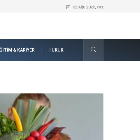
Seat Yedek Parça Dünyasında Kalite Stan
02 Ağu 2026, Paz
ĞITIM & KARIYER
HUKUK