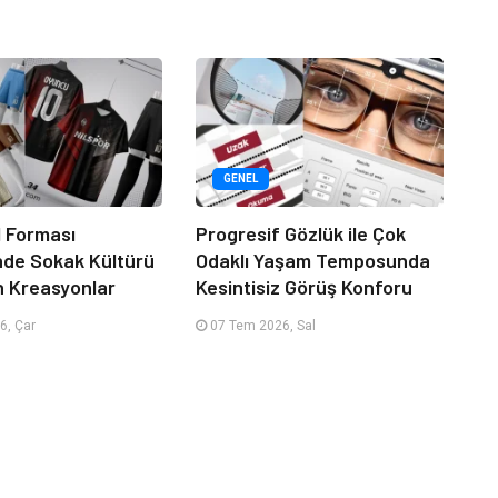
GENEL
 Forması
Progresif Gözlük ile Çok
nde Sokak Kültürü
Odaklı Yaşam Temposunda
n Kreasyonlar
Kesintisiz Görüş Konforu
6, Çar
07 Tem 2026, Sal