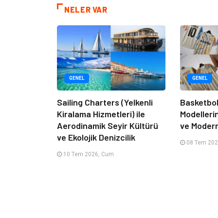
NELER VAR
GENEL
GENEL
Sailing Charters (Yelkenli
Basketbol
Kiralama Hizmetleri) ile
Modelleri
Aerodinamik Seyir Kültürü
ve Moder
ve Ekolojik Denizcilik
08 Tem 202
10 Tem 2026, Cum