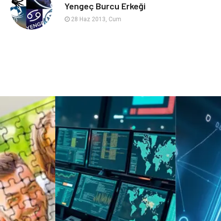
sağlıklı beslenme
Spor Malzemeleri
Yengeç Burcu Erkeği
28 Haz 2013, Cum
Bebek Giyim
Periyodik Kontrol
Domain
Veteriner
Sigorta
Çadır
Yazı Tahtaları
Pet Malzemeleri