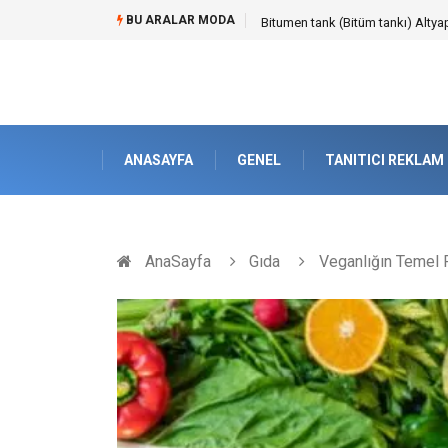
BU ARALAR MODA
Güvenilir Chip Satışı: Kesintisiz
ANASAYFA
GENEL
TANITICI REKLAM
AnaSayfa
Gıda
Veganlığın Temel P