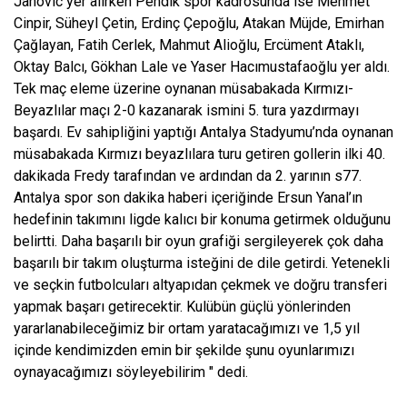
Jahovic yer alırken Pendik spor kadrosunda ise Mehmet
Cinpir, Süheyl Çetin, Erdinç Çepoğlu, Atakan Müjde, Emirhan
Çağlayan, Fatih Cerlek, Mahmut Alioğlu, Ercüment Ataklı,
Oktay Balcı, Gökhan Lale ve Yaser Hacımustafaoğlu yer aldı.
Tek maç eleme üzerine oynanan müsabakada Kırmızı-
Beyazlılar maçı 2-0 kazanarak ismini 5. tura yazdırmayı
başardı. Ev sahipliğini yaptığı Antalya Stadyumu’nda oynanan
müsabakada Kırmızı beyazlılara turu getiren gollerin ilki 40.
dakikada Fredy tarafından ve ardından da 2. yarının s77.
Antalya spor son dakika haberi içeriğinde Ersun Yanal’ın
hedefinin takımını ligde kalıcı bir konuma getirmek olduğunu
belirtti. Daha başarılı bir oyun grafiği sergileyerek çok daha
başarılı bir takım oluşturma isteğini de dile getirdi. Yetenekli
ve seçkin futbolcuları altyapıdan çekmek ve doğru transferi
yapmak başarı getirecektir. Kulübün güçlü yönlerinden
yararlanabileceğimiz bir ortam yaratacağımızı ve 1,5 yıl
içinde kendimizden emin bir şekilde şunu oyunlarımızı
oynayacağımızı söyleyebilirim " dedi.