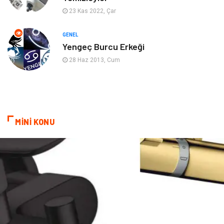
Mobilya
Spor
23 Kas 2022, Çar
Evlilik Rehberi
fotoğrafçılık
GENEL
Yengeç Burcu Erkeği
Astroloji
Keyfinizi Kaçırmayın
28 Haz 2013, Cum
sağlıklı beslenme
Spor Malzemeleri
Bebek Giyim
Periyodik Kontrol
MİNİ KONU
Domain
Veteriner
Sigorta
Çadır
Yazı Tahtaları
Pet Malzemeleri