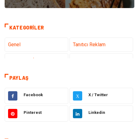
KATEGORILER
Genel
Tanıtıcı Reklam
Teknoloji & İnternet
Sağlık
Hizmet
Eğitim & Kariyer
PAYLAŞ
Hukuk
Emlak
Facebook
X / Twitter
X
Otomotiv
Sağlıklı Yaşam
Pinterest
Linkedin
Güzellik & Bakım
Gıda