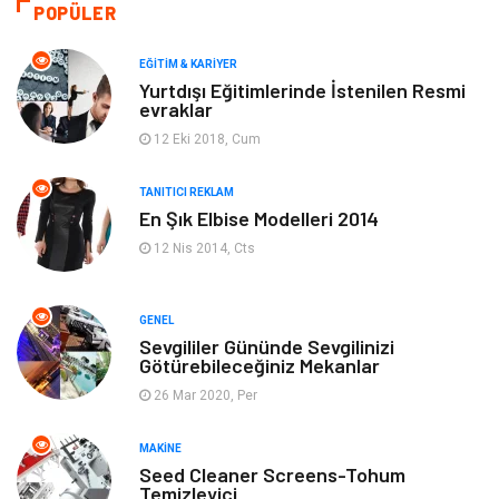
Moda
Gündem
POPÜLER
Makine
Yeme & İçme
EĞITIM & KARIYER
Yurtdışı Eğitimlerinde İstenilen Resmi
evraklar
Elektronik
Bilgisayar & Yazılım
12 Eki 2018, Cum
Giyim
Keyif & Hobi
TANITICI REKLAM
En Şık Elbise Modelleri 2014
Ev Dekorasyon
Organizasyon
12 Nis 2014, Cts
Finans & Ekonomi
Tatil
GENEL
Anne & Çocuk
Genel Kültür
Sevgililer Gününde Sevgilinizi
Götürebileceğiniz Mekanlar
26 Mar 2020, Per
Ev İşleri
Müzik
MAKINE
Gençlik & Eğlence
Aksesuar
Seed Cleaner Screens-Tohum
Temizleyici