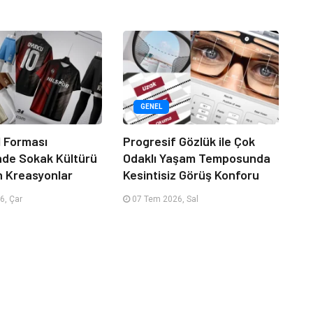
GENEL
 Forması
Progresif Gözlük ile Çok
nde Sokak Kültürü
Odaklı Yaşam Temposunda
n Kreasyonlar
Kesintisiz Görüş Konforu
6, Çar
07 Tem 2026, Sal