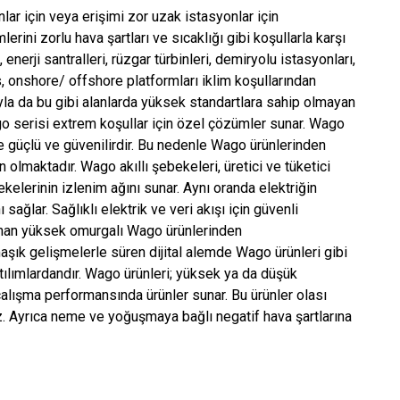
r için veya erişimi zor uzak istasyonlar için
ini zorlu hava şartları ve sıcaklığı gibi koşullarla karşı
, enerji santralleri, rüzgar türbinleri, demiryolu istasyonları,
s, onshore/ offshore platformları iklim koşullarından
yla da bu gibi alanlarda yüksek standartlara sahip olmayan
 serisi extrem koşullar için özel çözümler sunar. Wago
 güçlü ve güvenilirdir. Bu nedenle Wago ürünlerinden
lmaktadır. Wago akıllı şebekeleri, üretici ve tüketici
ekelerinin izlenim ağını sunar. Aynı oranda elektriğin
ağlar. Sağlıklı elektrik ve veri akışı için güvenli
sunan yüksek omurgalı Wago ürünlerinden
aşık gelişmelerle süren dijital alemde Wago ürünleri gibi
atılımlardandır. Wago ürünleri; yüksek ya da düşük
çalışma performansında ürünler sunar. Bu ürünler olası
. Ayrıca neme ve yoğuşmaya bağlı negatif hava şartlarına