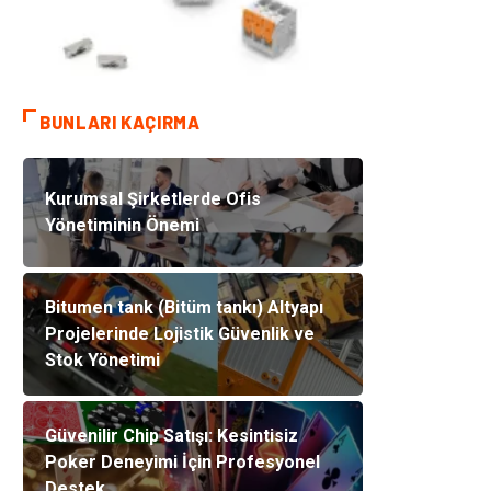
BUNLARI KAÇIRMA
Kurumsal Şirketlerde Ofis
Yönetiminin Önemi
Bitumen tank (Bitüm tankı) Altyapı
Projelerinde Lojistik Güvenlik ve
Stok Yönetimi
Güvenilir Chip Satışı: Kesintisiz
Poker Deneyimi İçin Profesyonel
Destek