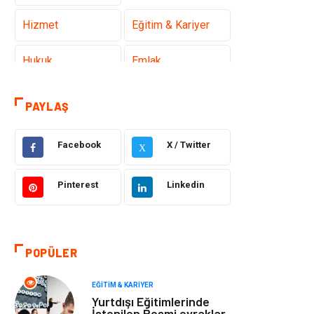
Hizmet
Eğitim & Kariyer
Hukuk
Emlak
Otomotiv
Sağlıklı Yaşam
PAYLAŞ
Güzellik & Bakım
Gıda
Facebook
X / Twitter
X
Moda
Gündem
Pinterest
Linkedin
Makine
Yeme & İçme
Elektronik
Bilgisayar &
POPÜLER
Yazılım
EĞITIM & KARIYER
Giyim
Keyif & Hobi
Yurtdışı Eğitimlerinde
İstenilen Resmi evraklar