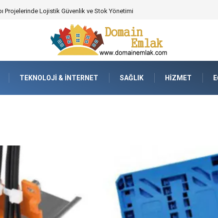
 Poker Deneyimi İçin Profesyonel Destek
TEKNOLOJI & İNTERNET
SAĞLIK
HIZMET
E