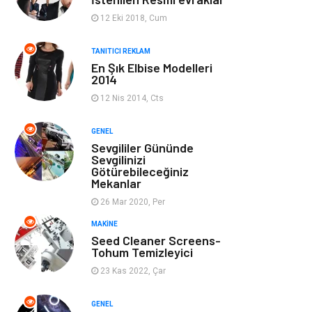
Ev Dekorasyon
Organizasyon
12 Eki 2018, Cum
Finans & Ekonomi
Tatil
TANITICI REKLAM
En Şık Elbise Modelleri
2014
Anne & Çocuk
Genel Kültür
12 Nis 2014, Cts
Ev İşleri
Müzik
GENEL
Sevgililer Gününde
Gençlik & Eğlence
Aksesuar
Sevgilinizi
Götürebileceğiniz
Mekanlar
Mobilya
Spor
26 Mar 2020, Per
MAKINE
Evlilik Rehberi
fotoğrafçılık
Seed Cleaner Screens-
Tohum Temizleyici
Astroloji
Keyfinizi
23 Kas 2022, Çar
Kaçırmayın
GENEL