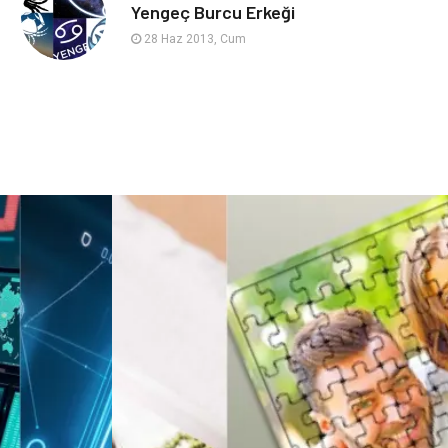
sağlıklı beslenme
Spor Malzemeleri
Yengeç Burcu Erkeği
28 Haz 2013, Cum
Bebek Giyim
Periyodik Kontrol
Domain
Veteriner
Sigorta
Çadır
Yazı Tahtaları
Pet Malzemeleri