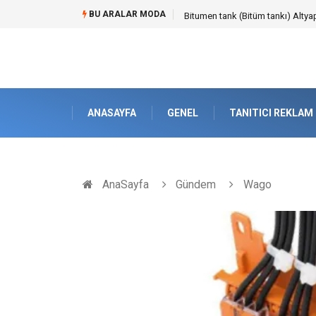
BU ARALAR MODA
Güvenilir Chip Satışı: Kesintisiz
ANASAYFA
GENEL
TANITICI REKLAM
AnaSayfa
Gündem
Wago