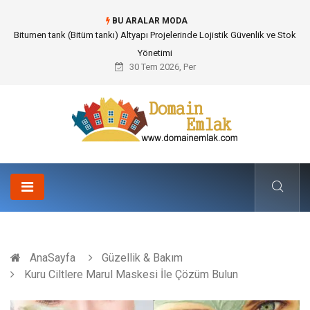
BU ARALAR MODA
Güvenilir Chip Satışı: Kesintisiz Poker Deneyimi İçin Profesyonel Destek
30 Tem 2026, Per
AnaSayfa
Güzellik & Bakım
Kuru Ciltlere Marul Maskesi İle Çözüm Bulun