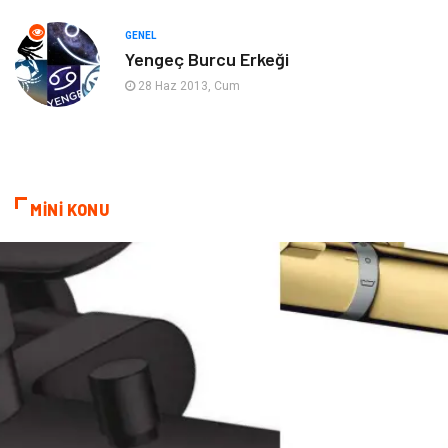
Evlilik Rehberi
fotoğrafçılık
GENEL
Yengeç Burcu Erkeği
Astroloji
Keyfinizi Kaçırmayın
28 Haz 2013, Cum
sağlıklı beslenme
Spor Malzemeleri
Bebek Giyim
Periyodik Kontrol
MİNİ KONU
Domain
Veteriner
Sigorta
Çadır
Yazı Tahtaları
Pet Malzemeleri