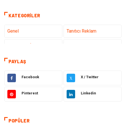
KATEGORILER
Genel
Tanıtıcı Reklam
Teknoloji & İnternet
Sağlık
Hizmet
Eğitim & Kariyer
PAYLAŞ
Hukuk
Emlak
Facebook
X / Twitter
X
Otomotiv
Sağlıklı Yaşam
Pinterest
Linkedin
Güzellik & Bakım
Gıda
Moda
Gündem
POPÜLER