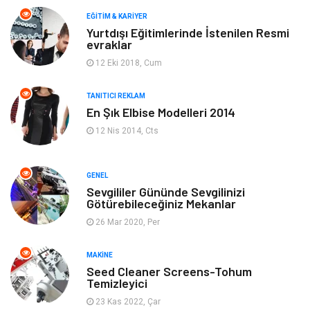
Makine
Yeme & İçme
EĞITIM & KARIYER
Yurtdışı Eğitimlerinde İstenilen Resmi
evraklar
Elektronik
Bilgisayar & Yazılım
12 Eki 2018, Cum
Giyim
Keyif & Hobi
TANITICI REKLAM
En Şık Elbise Modelleri 2014
Ev Dekorasyon
Organizasyon
12 Nis 2014, Cts
Finans & Ekonomi
Tatil
GENEL
Anne & Çocuk
Genel Kültür
Sevgililer Gününde Sevgilinizi
Götürebileceğiniz Mekanlar
26 Mar 2020, Per
Ev İşleri
Müzik
MAKINE
Gençlik & Eğlence
Aksesuar
Seed Cleaner Screens-Tohum
Temizleyici
Mobilya
Spor
23 Kas 2022, Çar