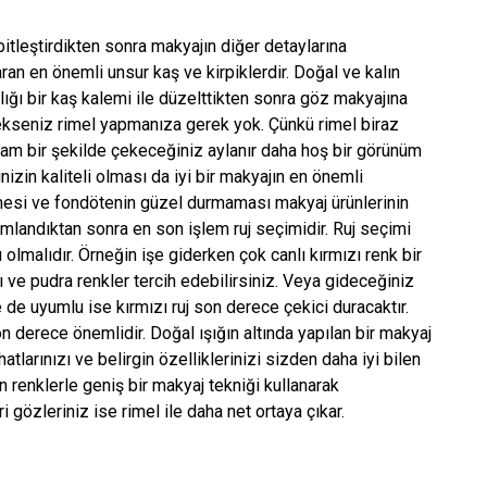
itleştirdikten sonra makyajın diğer detaylarına
aran en önemli unsur kaş ve kirpiklerdir. Doğal ve kalın
ığı bir kaş kalemi ile düzelttikten sonra göz makyajına
cekseniz rimel yapmanıza gerek yok. Çünkü rimel biraz
zam bir şekilde çekeceğiniz aylanır daha hoş bir görünüm
zin kaliteli olması da iyi bir makyajın en önemli
tmesi ve fondötenin güzel durmaması makyaj ürünlerinin
amlandıktan sonra en son işlem ruj seçimidir. Ruj seçimi
olmalıdır. Örneğin işe giderken çok canlı kırmızı renk bir
rı ve pudra renkler tercih edebilirsiniz. Veya gideceğiniz
de uyumlu ise kırmızı ruj son derece çekici duracaktır.
derece önemlidir. Doğal ışığın altında yapılan bir makyaj
tlarınızı ve belirgin özelliklerinizi sizden daha iyi bilen
 renklerle geniş bir makyaj tekniği kullanarak
ri gözleriniz ise rimel ile daha net ortaya çıkar.