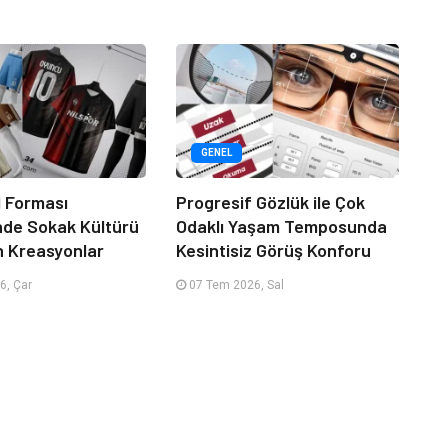
GENEL
 Forması
Progresif Gözlük ile Çok
nde Sokak Kültürü
Odaklı Yaşam Temposunda
n Kreasyonlar
Kesintisiz Görüş Konforu
6, Çar
07 Tem 2026, Sal