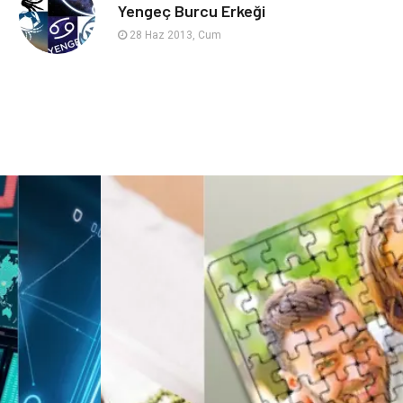
sağlıklı beslenme
Spor Malzemeleri
Yengeç Burcu Erkeği
28 Haz 2013, Cum
Bebek Giyim
Periyodik Kontrol
Domain
Veteriner
Sigorta
Çadır
Yazı Tahtaları
Pet Malzemeleri