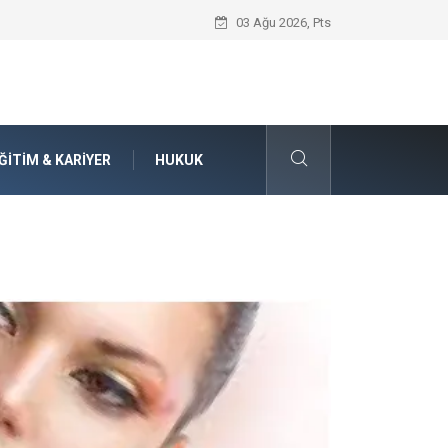
Seat Yedek Parça Dünyasında Kalite Stan
03 Ağu 2026, Pts
ĞITIM & KARIYER
HUKUK