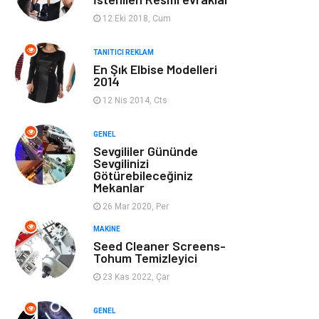
Ev Dekorasyon
Organizasyon
12 Eki 2018, Cum
Finans & Ekonomi
Tatil
TANITICI REKLAM
En Şık Elbise Modelleri
2014
Anne & Çocuk
Genel Kültür
12 Nis 2014, Cts
Ev İşleri
Müzik
GENEL
Sevgililer Gününde
Gençlik & Eğlence
Aksesuar
Sevgilinizi
Götürebileceğiniz
Mekanlar
Mobilya
Spor
26 Mar 2020, Per
MAKINE
Evlilik Rehberi
fotoğrafçılık
Seed Cleaner Screens-
Tohum Temizleyici
Astroloji
Keyfinizi
23 Kas 2022, Çar
Kaçırmayın
GENEL