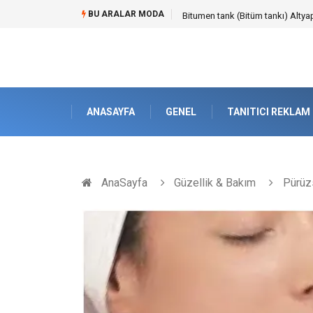
BU ARALAR MODA
Güvenilir Chip Satışı: Kesintisiz
ANASAYFA
GENEL
TANITICI REKLAM
AnaSayfa
Güzellik & Bakım
Pürüzs