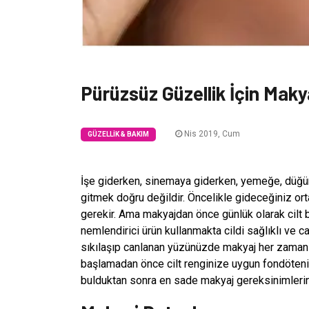
Pürüzsüz Güzellik İçin Makya
Nis 2019, Cum
GÜZELLIK & BAKIM
İşe giderken, sinemaya giderken, yemeğe, düğün
gitmek doğru değildir. Öncelikle gideceğiniz or
gerekir. Ama makyajdan önce günlük olarak cilt 
nemlendirici ürün kullanmakta cildi sağlıklı ve 
sıkılaşıp canlanan yüzünüzde makyaj her zaman
başlamadan önce cilt renginize uygun fondöteni
bulduktan sonra en sade makyaj gereksinimlerind