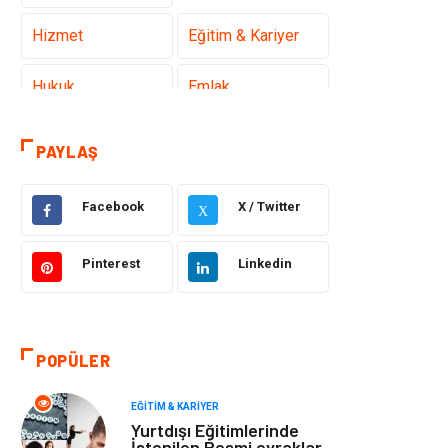
Hizmet
Eğitim & Kariyer
Hukuk
Emlak
Otomotiv
Sağlıklı Yaşam
PAYLAŞ
Güzellik & Bakım
Gıda
Facebook
X / Twitter
X
Moda
Gündem
Pinterest
Linkedin
Makine
Yeme & İçme
Elektronik
Bilgisayar &
POPÜLER
Yazılım
EĞITIM & KARIYER
Giyim
Keyif & Hobi
Yurtdışı Eğitimlerinde
İstenilen Resmi evraklar