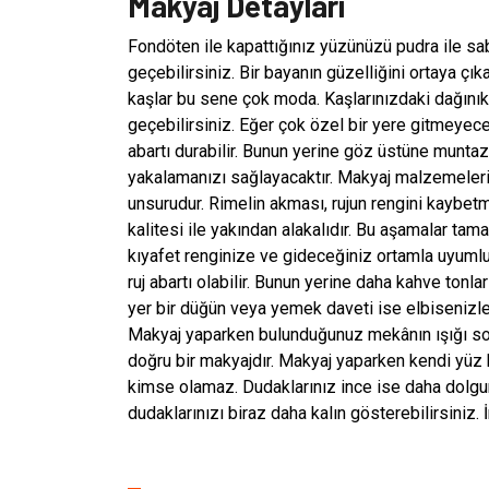
Makyaj Detayları
Fondöten ile kapattığınız yüzünüzü pudra ile sab
geçebilirsiniz. Bir bayanın güzelliğini ortaya çık
kaşlar bu sene çok moda. Kaşlarınızdaki dağınıkl
geçebilirsiniz. Eğer çok özel bir yere gitmeye
abartı durabilir. Bunun yerine göz üstüne munta
yakalamanızı sağlayacaktır. Makyaj malzemelerini
unsurudur. Rimelin akması, rujun rengini kaybe
kalitesi ile yakından alakalıdır. Bu aşamalar tam
kıyafet renginize ve gideceğiniz ortamla uyumlu 
ruj abartı olabilir. Bunun yerine daha kahve tonla
yer bir düğün veya yemek daveti ise elbisenizle 
Makyaj yaparken bulunduğunuz mekânın ışığı son 
doğru bir makyajdır. Makyaj yaparken kendi yüz ha
kimse olamaz. Dudaklarınız ince ise daha dolgun
dudaklarınızı biraz daha kalın gösterebilirsiniz. İ