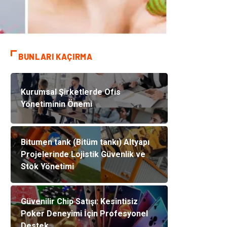
BUNLARI KAÇIRMA
Kurumsal Şirketlerde Ofis
Yönetiminin Önemi
Bitumen tank (Bitüm tankı) Altyapı
Projelerinde Lojistik Güvenlik ve
Stok Yönetimi
Güvenilir Chip Satışı: Kesintisiz
Poker Deneyimi İçin Profesyonel
Destek