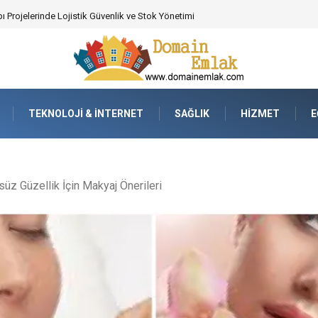
 Poker Deneyimi İçin Profesyonel Destek
TEKNOLOJI & İNTERNET
SAĞLIK
HIZMET
E
üz Güzellik İçin Makyaj Önerileri