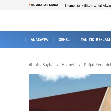
BU ARALAR MODA
Güvenilir Chip Satışı: Kesintisiz
ANASAYFA
GENEL
TANITICI REKLAM
AnaSayfa
Hizmet
Soğuk Yerlerdek