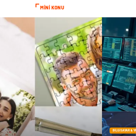
MİNİ KONU
BILGISAYAR & Y