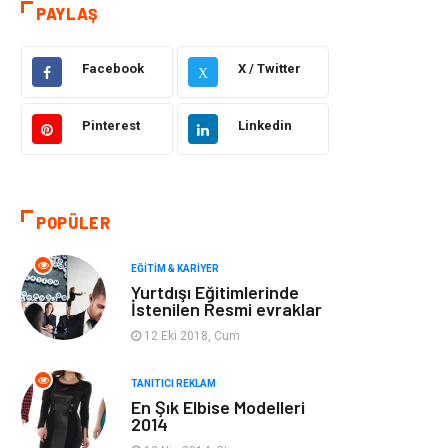
Otomotiv
Sağlıklı Yaşam
PAYLAŞ
Güzellik & Bakım
Gıda
Facebook
X / Twitter
X
Moda
Gündem
Pinterest
Linkedin
Makine
Yeme & İçme
Elektronik
Bilgisayar &
POPÜLER
Yazılım
EĞITIM & KARIYER
Giyim
Keyif & Hobi
Yurtdışı Eğitimlerinde
İstenilen Resmi evraklar
Ev Dekorasyon
Organizasyon
12 Eki 2018, Cum
Finans & Ekonomi
Tatil
TANITICI REKLAM
En Şık Elbise Modelleri
2014
Anne & Çocuk
Genel Kültür