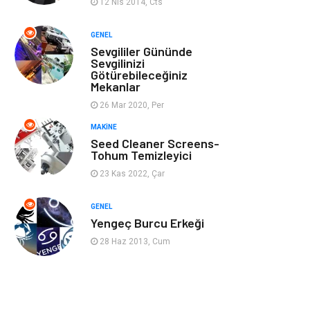
12 Nis 2014, Cts
Ev İşleri
Müzik
GENEL
Sevgililer Gününde
Gençlik & Eğlence
Aksesuar
Sevgilinizi
Götürebileceğiniz
Mekanlar
Mobilya
Spor
26 Mar 2020, Per
MAKINE
Evlilik Rehberi
fotoğrafçılık
Seed Cleaner Screens-
Tohum Temizleyici
Astroloji
Keyfinizi
23 Kas 2022, Çar
Kaçırmayın
GENEL
sağlıklı beslenme
Spor Malzemeleri
Yengeç Burcu Erkeği
28 Haz 2013, Cum
Bebek Giyim
Periyodik Kontrol
Domain
Veteriner