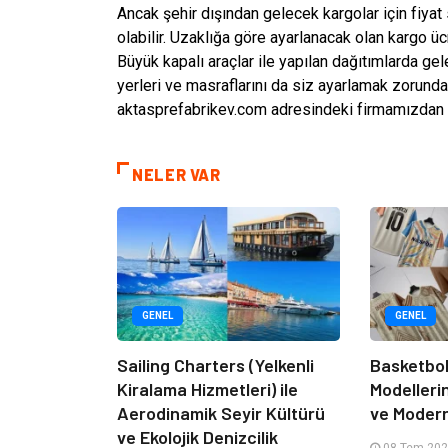
Ancak şehir dışından gelecek kargolar için fiyat
olabilir. Uzaklığa göre ayarlanacak olan kargo ü
Büyük kapalı araçlar ile yapılan dağıtımlarda gel
yerleri ve masraflarını da siz ayarlamak zorunda 
aktasprefabrikev.com adresindeki firmamızdan ö
NELER VAR
GENEL
GENEL
Sailing Charters (Yelkenli
Basketbol
Kiralama Hizmetleri) ile
Modelleri
Aerodinamik Seyir Kültürü
ve Moder
ve Ekolojik Denizcilik
08 Tem 202