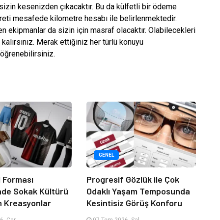
 sizin kesenizden çıkacaktır. Bu da külfetli bir ödeme
creti mesafede kilometre hesabı ile belirlenmektedir.
en ekipmanlar da sizin için masraf olacaktır. Olabilecekleri
kalırsınız. Merak ettiğiniz her türlü konuyu
ğrenebilirsiniz.
GENEL
 Forması
Progresif Gözlük ile Çok
nde Sokak Kültürü
Odaklı Yaşam Temposunda
n Kreasyonlar
Kesintisiz Görüş Konforu
6, Çar
07 Tem 2026, Sal