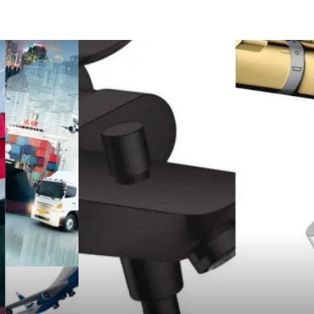
Sigorta
Çadır
Yazı Tahtaları
Pet Malzemeleri