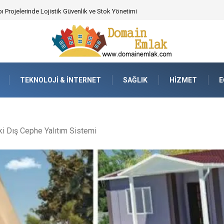
 Poker Deneyimi İçin Profesyonel Destek
TEKNOLOJI & İNTERNET
SAĞLIK
HIZMET
E
i Dış Cephe Yalıtım Sistemi