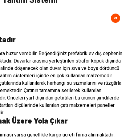
tadır
ara huzur verebilir. Beğendiğiniz prefabrik ev dış cephenin
aktadır. Duvarlar arasına yerleştirilen strafor köpük dışında
halinde döşenecek olan duvar için sıva ve boya dördüncü
yalıtım sistemleri içinde en çok kullanılan malzemedir.
atılarında kullanılarak herhangi su sızmalarını ve rüzgârla
nlemektedir. Çatının tamamına serilerek kullanılan
ir. Önceleri yurt dışından getirtilen bu ürünün şimdilerde
artları ölçülerinde kullanılan çatı malzemeleri paneller
r.
mak Üzere Yola Çıkar
irması varsa genellikle kargo ücreti firma alınmaktadır.