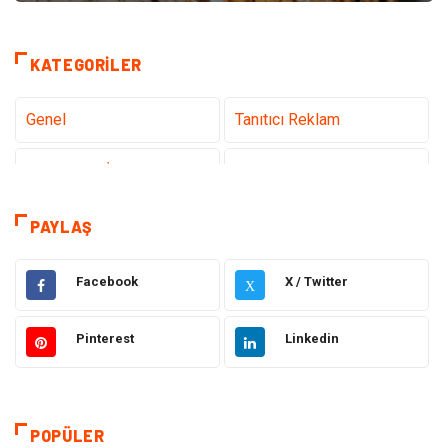
KATEGORILER
Genel
Tanıtıcı Reklam
Teknoloji & İnternet
Sağlık
Hizmet
Eğitim & Kariyer
PAYLAŞ
Hukuk
Emlak
Facebook
X / Twitter
X
Otomotiv
Sağlıklı Yaşam
Pinterest
Linkedin
Güzellik & Bakım
Gıda
Moda
Gündem
POPÜLER