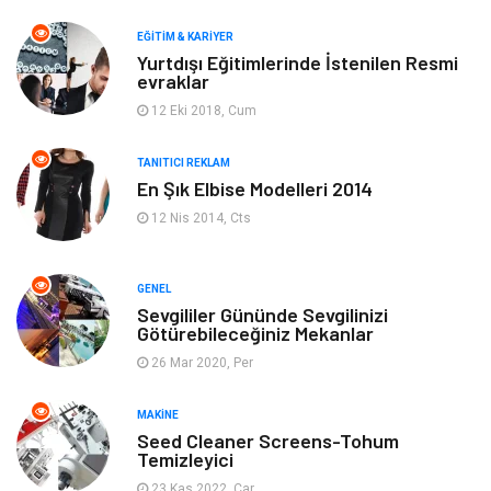
Makine
Yeme & İçme
EĞITIM & KARIYER
Yurtdışı Eğitimlerinde İstenilen Resmi
evraklar
Elektronik
Bilgisayar & Yazılım
12 Eki 2018, Cum
Giyim
Keyif & Hobi
TANITICI REKLAM
En Şık Elbise Modelleri 2014
Ev Dekorasyon
Organizasyon
12 Nis 2014, Cts
Finans & Ekonomi
Tatil
GENEL
Anne & Çocuk
Genel Kültür
Sevgililer Gününde Sevgilinizi
Götürebileceğiniz Mekanlar
26 Mar 2020, Per
Ev İşleri
Müzik
MAKINE
Gençlik & Eğlence
Aksesuar
Seed Cleaner Screens-Tohum
Temizleyici
Mobilya
Spor
23 Kas 2022, Çar