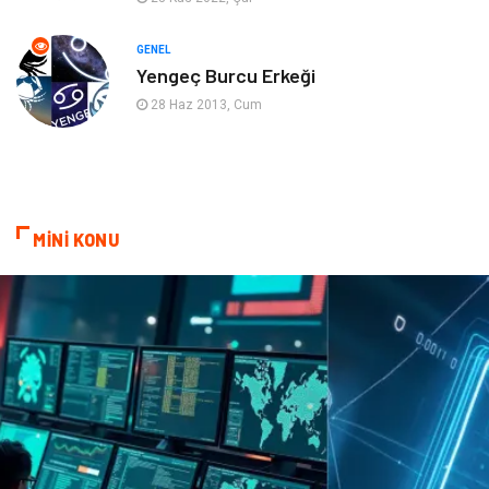
Evlilik Rehberi
fotoğrafçılık
GENEL
Yengeç Burcu Erkeği
Astroloji
Keyfinizi Kaçırmayın
28 Haz 2013, Cum
sağlıklı beslenme
Spor Malzemeleri
Bebek Giyim
Periyodik Kontrol
MİNİ KONU
Domain
Veteriner
Sigorta
Çadır
Yazı Tahtaları
Pet Malzemeleri