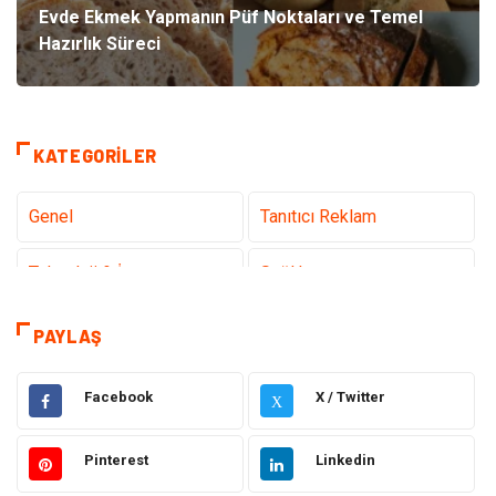
Evde Ekmek Yapmanın Püf Noktaları ve Temel
Hazırlık Süreci
KATEGORILER
Genel
Tanıtıcı Reklam
Teknoloji & İnternet
Sağlık
Hizmet
Eğitim & Kariyer
PAYLAŞ
Hukuk
Emlak
Facebook
X / Twitter
X
Otomotiv
Sağlıklı Yaşam
Pinterest
Linkedin