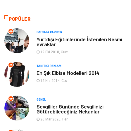
Güzellik & Bakım
Gıda
Moda
Gündem
POPÜLER
Makine
Yeme & İçme
EĞITIM & KARIYER
Yurtdışı Eğitimlerinde İstenilen Resmi
evraklar
Elektronik
Bilgisayar & Yazılım
12 Eki 2018, Cum
Giyim
Keyif & Hobi
TANITICI REKLAM
En Şık Elbise Modelleri 2014
Ev Dekorasyon
Organizasyon
12 Nis 2014, Cts
Finans & Ekonomi
Tatil
GENEL
Anne & Çocuk
Genel Kültür
Sevgililer Gününde Sevgilinizi
Götürebileceğiniz Mekanlar
26 Mar 2020, Per
Ev İşleri
Müzik