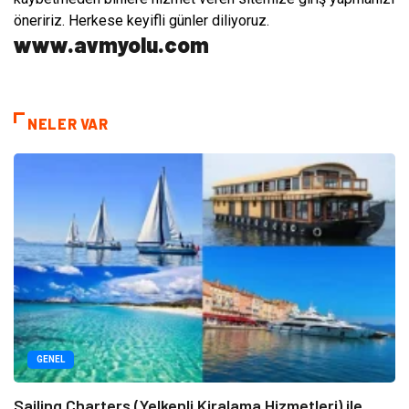
öneririz. Herkese keyifli günler diliyoruz.
www.avmyolu.com
NELER VAR
GENEL
Sailing Charters (Yelkenli Kiralama Hizmetleri) ile