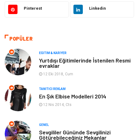
Otomotiv
Sağlıklı Yaşam
Pinterest
Linkedin
Güzellik & Bakım
Gıda
Moda
Gündem
POPÜLER
Makine
Yeme & İçme
EĞITIM & KARIYER
Yurtdışı Eğitimlerinde İstenilen Resmi
evraklar
Elektronik
Bilgisayar & Yazılım
12 Eki 2018, Cum
Giyim
Keyif & Hobi
TANITICI REKLAM
En Şık Elbise Modelleri 2014
Ev Dekorasyon
Organizasyon
12 Nis 2014, Cts
Finans & Ekonomi
Tatil
GENEL
Anne & Çocuk
Genel Kültür
Sevgililer Gününde Sevgilinizi
Götürebileceğiniz Mekanlar