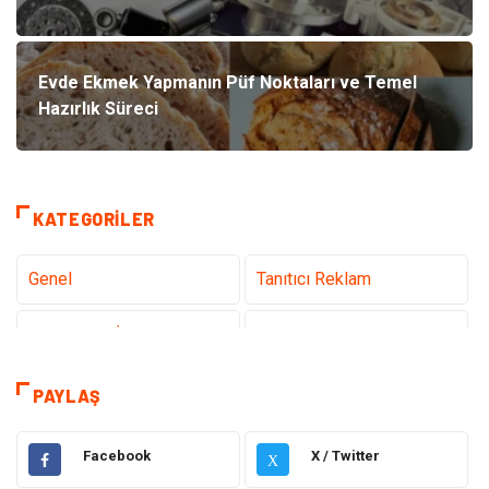
Evde Ekmek Yapmanın Püf Noktaları ve Temel
Hazırlık Süreci
KATEGORILER
Genel
Tanıtıcı Reklam
Teknoloji & İnternet
Sağlık
Hizmet
Eğitim & Kariyer
PAYLAŞ
Hukuk
Emlak
Facebook
X / Twitter
X