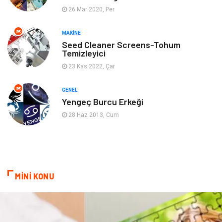
26 Mar 2020, Per
Ev İşleri
Müzik
MAKINE
Gençlik & Eğlence
Aksesuar
Seed Cleaner Screens-Tohum
Temizleyici
Mobilya
Spor
23 Kas 2022, Çar
Evlilik Rehberi
fotoğrafçılık
GENEL
Yengeç Burcu Erkeği
Astroloji
Keyfinizi Kaçırmayın
28 Haz 2013, Cum
sağlıklı beslenme
Spor Malzemeleri
Bebek Giyim
Periyodik Kontrol
MİNİ KONU
Domain
Veteriner
Sigorta
Çadır