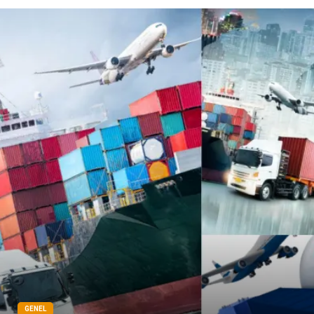
Domain
Veteriner
Sigorta
Çadır
Yazı Tahtaları
Pet Malzemeleri
GENEL