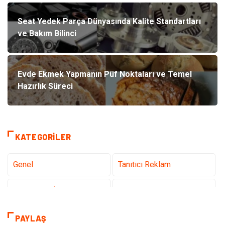
Seat Yedek Parça Dünyasında Kalite Standartları
ve Bakım Bilinci
Evde Ekmek Yapmanın Püf Noktaları ve Temel
Hazırlık Süreci
KATEGORILER
Genel
Tanıtıcı Reklam
Teknoloji & İnternet
Sağlık
Hizmet
Eğitim & Kariyer
PAYLAŞ