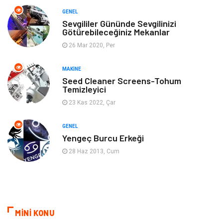
GENEL
Anne & Çocuk
Genel Kültür
Sevgililer Gününde Sevgilinizi
Götürebileceğiniz Mekanlar
26 Mar 2020, Per
Ev İşleri
Müzik
MAKINE
Gençlik & Eğlence
Aksesuar
Seed Cleaner Screens-Tohum
Temizleyici
Mobilya
Spor
23 Kas 2022, Çar
Evlilik Rehberi
fotoğrafçılık
GENEL
Yengeç Burcu Erkeği
Astroloji
Keyfinizi Kaçırmayın
28 Haz 2013, Cum
sağlıklı beslenme
Spor Malzemeleri
Bebek Giyim
Periyodik Kontrol
MİNİ KONU