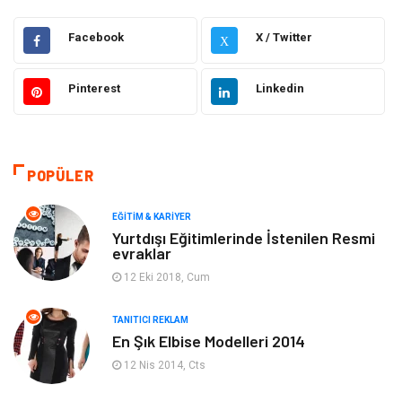
Hukuk
Emlak
Facebook
X / Twitter
X
Otomotiv
Sağlıklı Yaşam
Pinterest
Linkedin
Güzellik & Bakım
Gıda
Moda
Gündem
POPÜLER
Makine
Yeme & İçme
EĞITIM & KARIYER
Yurtdışı Eğitimlerinde İstenilen Resmi
evraklar
Elektronik
Bilgisayar & Yazılım
12 Eki 2018, Cum
Giyim
Keyif & Hobi
TANITICI REKLAM
En Şık Elbise Modelleri 2014
Ev Dekorasyon
Organizasyon
12 Nis 2014, Cts
Finans & Ekonomi
Tatil