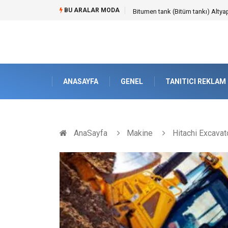
BU ARALAR MODA
Güvenilir Chip Satışı: Kesintisiz
ANASAYFA
GENEL
TANITICI REKLAM
AnaSayfa
Makine
Hitachi Excavat