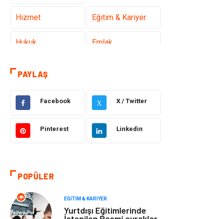
Hizmet
Eğitim & Kariyer
Hukuk
Emlak
Otomotiv
Sağlıklı Yaşam
PAYLAŞ
Güzellik & Bakım
Gıda
Facebook
X / Twitter
X
Moda
Gündem
Pinterest
Linkedin
Makine
Yeme & İçme
Elektronik
Bilgisayar &
POPÜLER
Yazılım
EĞITIM & KARIYER
Giyim
Keyif & Hobi
Yurtdışı Eğitimlerinde
İstenilen Resmi evraklar