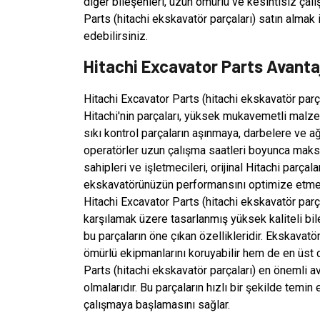
diğer bileşenleri, uzun ömürlü ve kesintisiz çal
Parts (hitachi ekskavatör parçaları) satın almak 
edebilirsiniz.
Hitachi Excavator Parts Avantaj
Hitachi Excavator Parts (hitachi ekskavatör parçala
Hitachi'nin parçaları, yüksek mukavemetli malzem
sıkı kontrol parçaların aşınmaya, darbelere ve a
operatörler uzun çalışma saatleri boyunca maks
sahipleri ve işletmecileri, orijinal Hitachi parçal
ekskavatörünüzün performansını optimize etmek v
Hitachi Excavator Parts (hitachi ekskavatör parça
karşılamak üzere tasarlanmış yüksek kaliteli bil
bu parçaların öne çıkan özellikleridir. Ekskavatör
ömürlü ekipmanlarını koruyabilir hem de en üst d
Parts (hitachi ekskavatör parçaları) en önemli av
olmalarıdır. Bu parçaların hızlı bir şekilde tem
çalışmaya başlamasını sağlar.