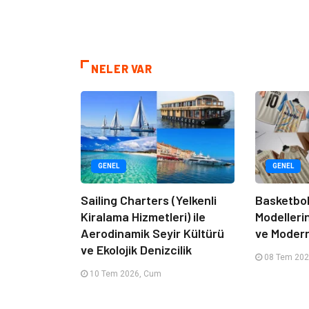
NELER VAR
GENEL
GENEL
Sailing Charters (Yelkenli
Basketbol
Kiralama Hizmetleri) ile
Modelleri
Aerodinamik Seyir Kültürü
ve Moder
ve Ekolojik Denizcilik
08 Tem 202
10 Tem 2026, Cum