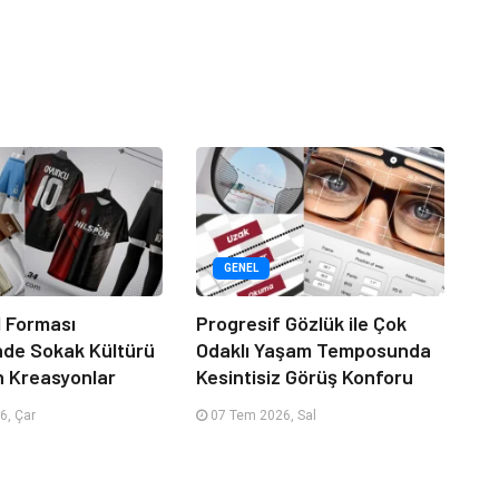
GENEL
 Forması
Progresif Gözlük ile Çok
nde Sokak Kültürü
Odaklı Yaşam Temposunda
n Kreasyonlar
Kesintisiz Görüş Konforu
6, Çar
07 Tem 2026, Sal