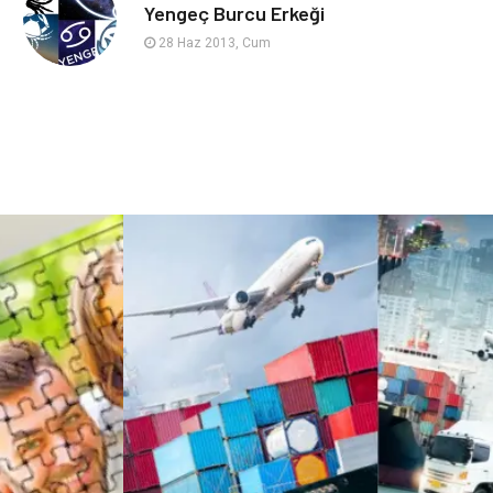
sağlıklı beslenme
Spor Malzemeleri
Yengeç Burcu Erkeği
28 Haz 2013, Cum
Bebek Giyim
Periyodik Kontrol
Domain
Veteriner
Sigorta
Çadır
Yazı Tahtaları
Pet Malzemeleri