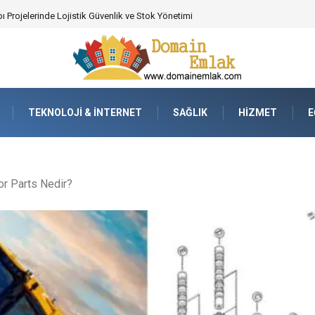
 Poker Deneyimi İçin Profesyonel Destek
TEKNOLOJI & İNTERNET
SAĞLIK
HIZMET
E
or Parts Nedir?