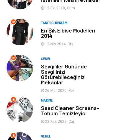
Ev Dekorasyon
Organizasyon
12 Eki 2018, Cum
Finans & Ekonomi
Tatil
TANITICI REKLAM
En Şık Elbise Modelleri
2014
Anne & Çocuk
Genel Kültür
12 Nis 2014, Cts
Ev İşleri
Müzik
GENEL
Sevgililer Gününde
Gençlik & Eğlence
Aksesuar
Sevgilinizi
Götürebileceğiniz
Mekanlar
Mobilya
Spor
26 Mar 2020, Per
MAKINE
Evlilik Rehberi
fotoğrafçılık
Seed Cleaner Screens-
Tohum Temizleyici
Astroloji
Keyfinizi
23 Kas 2022, Çar
Kaçırmayın
GENEL