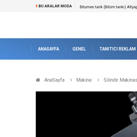
BU ARALAR MODA
Güvenilir Chip Satışı: Kesintisiz
ANASAYFA
GENEL
TANITICI REKLAM
AnaSayfa
Makine
Silindir Makinas