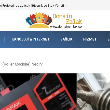
 Poker Deneyimi İçin Profesyonel Destek
TEKNOLOJI & İNTERNET
SAĞLIK
HIZMET
E
ı (Roller Machine) Nedir?