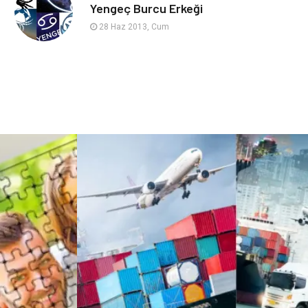
sağlıklı beslenme
Spor Malzemeleri
Yengeç Burcu Erkeği
28 Haz 2013, Cum
Bebek Giyim
Periyodik Kontrol
Domain
Veteriner
Sigorta
Çadır
Yazı Tahtaları
Pet Malzemeleri