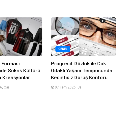
GENEL
 Forması
Progresif Gözlük ile Çok
nde Sokak Kültürü
Odaklı Yaşam Temposunda
n Kreasyonlar
Kesintisiz Görüş Konforu
6, Çar
07 Tem 2026, Sal