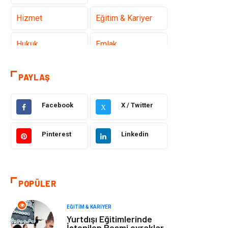
Hizmet
Eğitim & Kariyer
Hukuk
Emlak
Otomotiv
Sağlıklı Yaşam
PAYLAŞ
Güzellik & Bakım
Gıda
Facebook
X / Twitter
X
Moda
Gündem
Pinterest
Linkedin
Makine
Yeme & İçme
Elektronik
Bilgisayar &
POPÜLER
Yazılım
EĞITIM & KARIYER
Giyim
Keyif & Hobi
Yurtdışı Eğitimlerinde
İstenilen Resmi evraklar