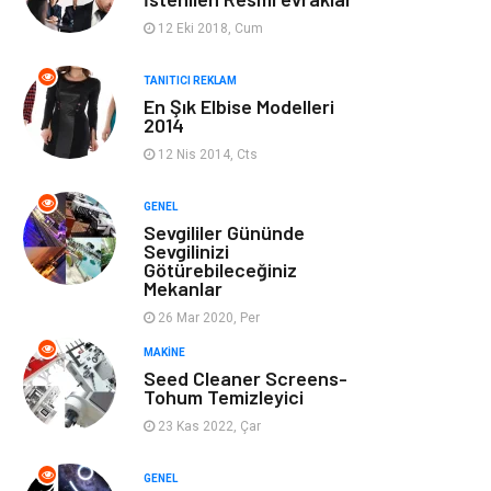
Ev Dekorasyon
Organizasyon
12 Eki 2018, Cum
Finans & Ekonomi
Tatil
TANITICI REKLAM
En Şık Elbise Modelleri
2014
Anne & Çocuk
Genel Kültür
12 Nis 2014, Cts
Ev İşleri
Müzik
GENEL
Sevgililer Gününde
Gençlik & Eğlence
Aksesuar
Sevgilinizi
Götürebileceğiniz
Mekanlar
Mobilya
Spor
26 Mar 2020, Per
MAKINE
Evlilik Rehberi
fotoğrafçılık
Seed Cleaner Screens-
Tohum Temizleyici
Astroloji
Keyfinizi
23 Kas 2022, Çar
Kaçırmayın
GENEL