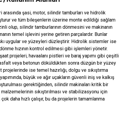
 arasında şasi, motor, silindir tamburları ve hidrolik
uşturur ve tüm bileşenlerin üzerine monte edildiği sağlam
zinli olup, silindir tamburlarının dönmesini ve makinanın
nanın temel işlevini yerine getiren parçalardır. Bunlar
uygular ve yüzeyleri düzleştirir. Hidrolik sistemler ise
e dönme hızının kontrol edilmesi gibi işlemleri yönetir.
aat projeleri, havaalanı pistleri ve baraj yapımı gibi çeşitli
a, asfalt veya betonun döküldükten sonra düzgün bir yüzey
aat projelerinde ise temel hazırlığı, dolgu ve sıkıştırma
 yapımında, büyük ve ağır uçakların güvenli iniş ve kalkış
urulması gerektiğinden, silindir makinaları kritik bir
u malzemelerinin sıkıştırılması ve stabilizasyonu için
a çok daha hızlı çalışır, bu da projelerin tamamlanma