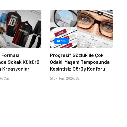
GENEL
 Forması
Progresif Gözlük ile Çok
nde Sokak Kültürü
Odaklı Yaşam Temposunda
n Kreasyonlar
Kesintisiz Görüş Konforu
6, Çar
07 Tem 2026, Sal