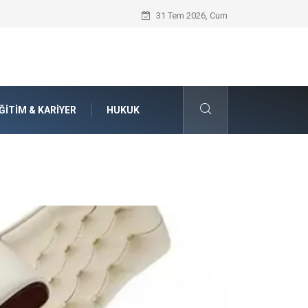
Güvenilir Chip Satışı: Kesintisiz Poker 
31 Tem 2026, Cum
ĞITIM & KARIYER
HUKUK