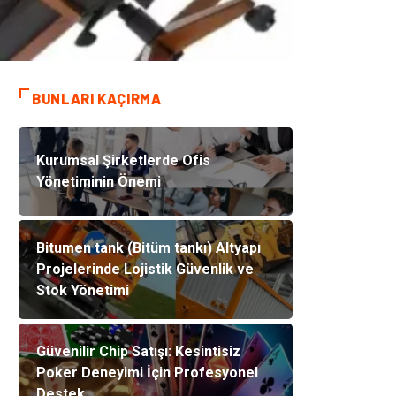
BUNLARI KAÇIRMA
Kurumsal Şirketlerde Ofis
Yönetiminin Önemi
Bitumen tank (Bitüm tankı) Altyapı
Projelerinde Lojistik Güvenlik ve
Stok Yönetimi
Güvenilir Chip Satışı: Kesintisiz
Poker Deneyimi İçin Profesyonel
Destek