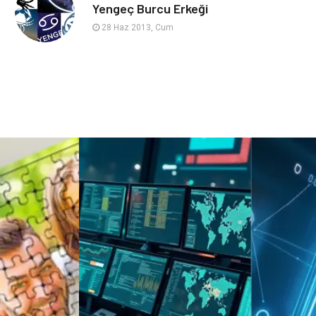
sağlıklı beslenme
Spor Malzemeleri
Yengeç Burcu Erkeği
28 Haz 2013, Cum
Bebek Giyim
Periyodik Kontrol
Domain
Veteriner
Sigorta
Çadır
Yazı Tahtaları
Pet Malzemeleri