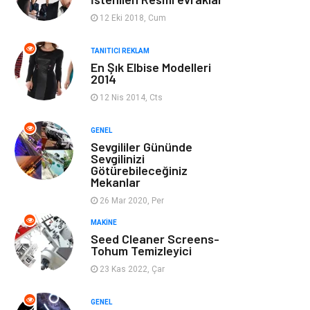
Ev Dekorasyon
Organizasyon
12 Eki 2018, Cum
Finans & Ekonomi
Tatil
TANITICI REKLAM
En Şık Elbise Modelleri
2014
Anne & Çocuk
Genel Kültür
12 Nis 2014, Cts
Ev İşleri
Müzik
GENEL
Sevgililer Gününde
Gençlik & Eğlence
Aksesuar
Sevgilinizi
Götürebileceğiniz
Mekanlar
Mobilya
Spor
26 Mar 2020, Per
MAKINE
Evlilik Rehberi
fotoğrafçılık
Seed Cleaner Screens-
Tohum Temizleyici
Astroloji
Keyfinizi
23 Kas 2022, Çar
Kaçırmayın
GENEL