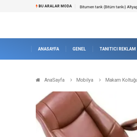
BU ARALAR MODA
Bitumen tank (Bitüm tankı) Altyap
ANASAYFA
GENEL
TANITICI REKLAM
AnaSayfa
Mobilya
Makam Koltuğu