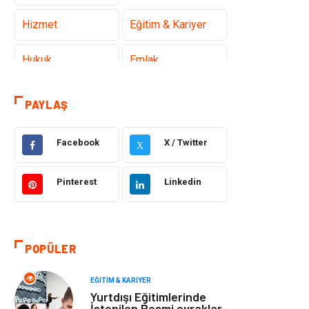
Hizmet
Eğitim & Kariyer
Hukuk
Emlak
Otomotiv
Sağlıklı Yaşam
PAYLAŞ
Güzellik & Bakım
Gıda
Facebook
X / Twitter
X
Moda
Gündem
Pinterest
Linkedin
Makine
Yeme & İçme
Elektronik
Bilgisayar &
POPÜLER
Yazılım
EĞITIM & KARIYER
Giyim
Keyif & Hobi
Yurtdışı Eğitimlerinde
İstenilen Resmi evraklar