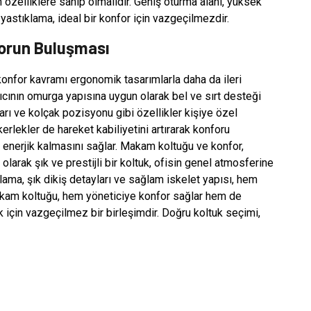
özelliklere sahip olmalıdır. Geniş oturma alanı, yüksek
 yastıklama, ideal bir konfor için vazgeçilmezdir.
orun Buluşması
onfor kavramı ergonomik tasarımlarla daha da ileri
ıcının omurga yapısına uygun olarak bel ve sırt desteği
rı ve kolçak pozisyonu gibi özellikler kişiye özel
erlekler de hareket kabiliyetini artırarak konforu
u enerjik kalmasını sağlar. Makam koltuğu ve konfor,
l olarak şık ve prestijli bir koltuk, ofisin genel atmosferine
lama, şık dikiş detayları ve sağlam iskelet yapısı, hem
Makam koltuğu, hem yöneticiye konfor sağlar hem de
lik için vazgeçilmez bir birleşimdir. Doğru koltuk seçimi,