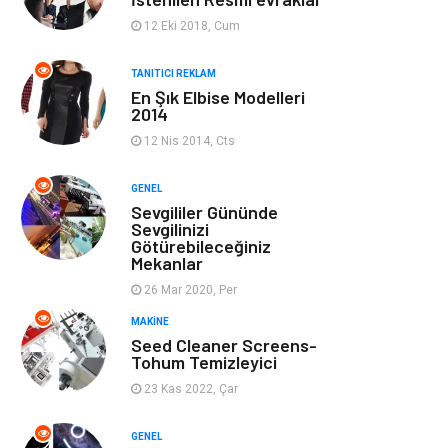
Ev Dekorasyon
Organizasyon
12 Eki 2018, Cum
Finans & Ekonomi
Tatil
TANITICI REKLAM
En Şık Elbise Modelleri
2014
Anne & Çocuk
Genel Kültür
12 Nis 2014, Cts
Ev İşleri
Müzik
GENEL
Sevgililer Gününde
Gençlik & Eğlence
Aksesuar
Sevgilinizi
Götürebileceğiniz
Mekanlar
Mobilya
Spor
26 Mar 2020, Per
MAKINE
Evlilik Rehberi
fotoğrafçılık
Seed Cleaner Screens-
Tohum Temizleyici
Astroloji
Keyfinizi
23 Kas 2022, Çar
Kaçırmayın
GENEL