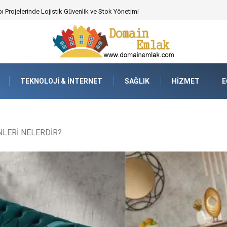
 Poker Deneyimi İçin Profesyonel Destek
TEKNOLOJI & İNTERNET
SAĞLIK
HIZMET
E
LERİ NELERDİR?