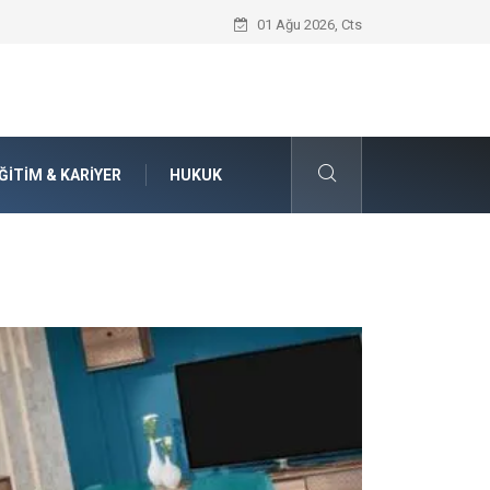
Seat Yedek Parça Dünyasında Kalite Stan
01 Ağu 2026, Cts
ĞITIM & KARIYER
HUKUK