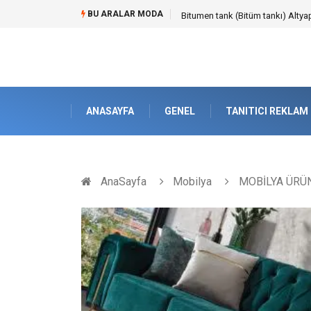
BU ARALAR MODA
Güvenilir Chip Satışı: Kesintisiz
ANASAYFA
GENEL
TANITICI REKLAM
AnaSayfa
Mobilya
MOBİLYA ÜRÜN