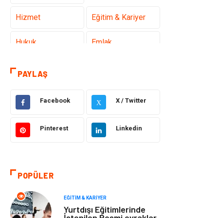
Hizmet
Eğitim & Kariyer
Hukuk
Emlak
Otomotiv
Sağlıklı Yaşam
PAYLAŞ
Güzellik & Bakım
Gıda
Facebook
X / Twitter
X
Moda
Gündem
Pinterest
Linkedin
Makine
Yeme & İçme
Elektronik
Bilgisayar &
POPÜLER
Yazılım
EĞITIM & KARIYER
Giyim
Keyif & Hobi
Yurtdışı Eğitimlerinde
İstenilen Resmi evraklar