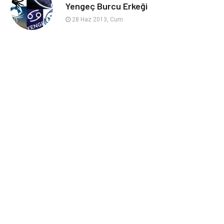
sağlıklı beslenme
Spor Malzemeleri
Yengeç Burcu Erkeği
28 Haz 2013, Cum
Bebek Giyim
Periyodik Kontrol
Domain
Veteriner
Sigorta
Çadır
Yazı Tahtaları
Pet Malzemeleri