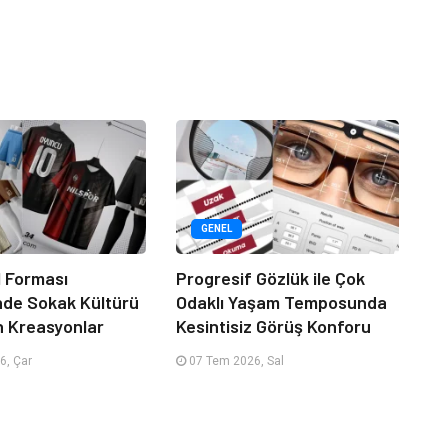
GENEL
 Forması
Progresif Gözlük ile Çok
nde Sokak Kültürü
Odaklı Yaşam Temposunda
n Kreasyonlar
Kesintisiz Görüş Konforu
6, Çar
07 Tem 2026, Sal