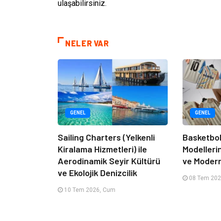
ulaşabilirsiniz.
NELER VAR
GENEL
GENEL
Sailing Charters (Yelkenli
Basketbol
Kiralama Hizmetleri) ile
Modelleri
Aerodinamik Seyir Kültürü
ve Moder
ve Ekolojik Denizcilik
08 Tem 202
10 Tem 2026, Cum