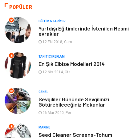
Moda
Gündem
POPÜLER
Makine
Yeme & İçme
EĞITIM & KARIYER
Yurtdışı Eğitimlerinde İstenilen Resmi
evraklar
Elektronik
Bilgisayar & Yazılım
12 Eki 2018, Cum
Giyim
Keyif & Hobi
TANITICI REKLAM
En Şık Elbise Modelleri 2014
Ev Dekorasyon
Organizasyon
12 Nis 2014, Cts
Finans & Ekonomi
Tatil
GENEL
Anne & Çocuk
Genel Kültür
Sevgililer Gününde Sevgilinizi
Götürebileceğiniz Mekanlar
26 Mar 2020, Per
Ev İşleri
Müzik
MAKINE
Gençlik & Eğlence
Aksesuar
Seed Cleaner Screens-Tohum