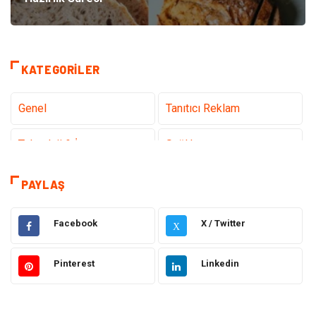
KATEGORILER
Genel
Tanıtıcı Reklam
Teknoloji & İnternet
Sağlık
Hizmet
Eğitim & Kariyer
PAYLAŞ
Hukuk
Emlak
Facebook
X / Twitter
X
Otomotiv
Sağlıklı Yaşam
Pinterest
Linkedin
Güzellik & Bakım
Gıda