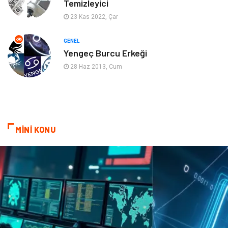
Temizleyici
Mobilya
Spor
23 Kas 2022, Çar
Evlilik Rehberi
fotoğrafçılık
GENEL
Yengeç Burcu Erkeği
Astroloji
Keyfinizi Kaçırmayın
28 Haz 2013, Cum
sağlıklı beslenme
Spor Malzemeleri
Bebek Giyim
Periyodik Kontrol
MİNİ KONU
Domain
Veteriner
Sigorta
Çadır
Yazı Tahtaları
Pet Malzemeleri