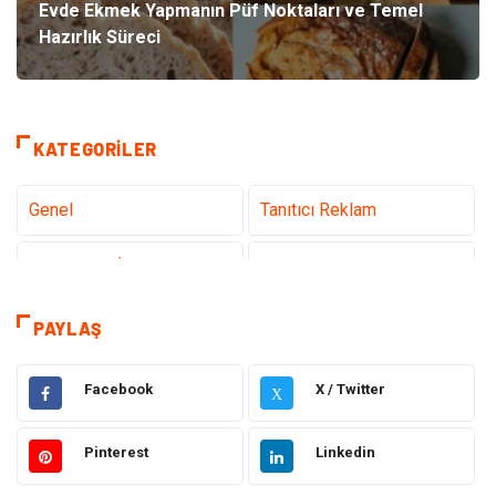
Evde Ekmek Yapmanın Püf Noktaları ve Temel
Hazırlık Süreci
KATEGORILER
Genel
Tanıtıcı Reklam
Teknoloji & İnternet
Sağlık
Hizmet
Eğitim & Kariyer
PAYLAŞ
Hukuk
Emlak
Facebook
X / Twitter
X
Otomotiv
Sağlıklı Yaşam
Pinterest
Linkedin
Güzellik & Bakım
Gıda