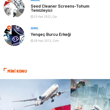
MAKINE
Gençlik & Eğlence
Aksesuar
Seed Cleaner Screens-Tohum
Temizleyici
Mobilya
Spor
23 Kas 2022, Çar
Evlilik Rehberi
fotoğrafçılık
GENEL
Yengeç Burcu Erkeği
Astroloji
Keyfinizi Kaçırmayın
28 Haz 2013, Cum
sağlıklı beslenme
Spor Malzemeleri
Bebek Giyim
Periyodik Kontrol
MİNİ KONU
Domain
Veteriner
Sigorta
Çadır
Yazı Tahtaları
Pet Malzemeleri