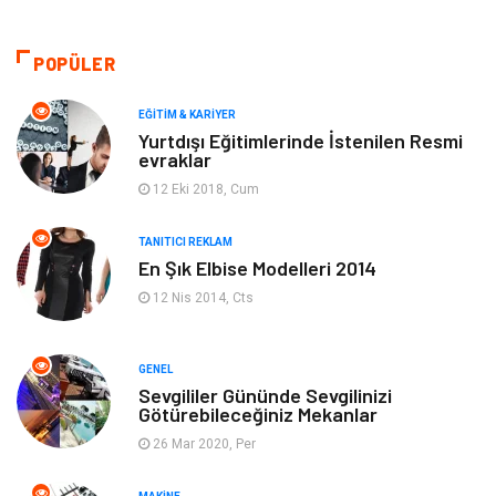
Moda
Gündem
POPÜLER
Makine
Yeme & İçme
EĞITIM & KARIYER
Yurtdışı Eğitimlerinde İstenilen Resmi
evraklar
Elektronik
Bilgisayar & Yazılım
12 Eki 2018, Cum
Giyim
Keyif & Hobi
TANITICI REKLAM
En Şık Elbise Modelleri 2014
Ev Dekorasyon
Organizasyon
12 Nis 2014, Cts
Finans & Ekonomi
Tatil
GENEL
Anne & Çocuk
Genel Kültür
Sevgililer Gününde Sevgilinizi
Götürebileceğiniz Mekanlar
26 Mar 2020, Per
Ev İşleri
Müzik