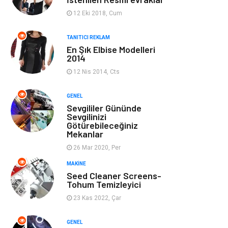
Ev Dekorasyon
Organizasyon
12 Eki 2018, Cum
Finans & Ekonomi
Tatil
TANITICI REKLAM
En Şık Elbise Modelleri
2014
Anne & Çocuk
Genel Kültür
12 Nis 2014, Cts
Ev İşleri
Müzik
GENEL
Sevgililer Gününde
Gençlik & Eğlence
Aksesuar
Sevgilinizi
Götürebileceğiniz
Mekanlar
Mobilya
Spor
26 Mar 2020, Per
MAKINE
Evlilik Rehberi
fotoğrafçılık
Seed Cleaner Screens-
Tohum Temizleyici
Astroloji
Keyfinizi
23 Kas 2022, Çar
Kaçırmayın
GENEL