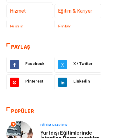
Hizmet
Eğitim & Kariyer
Hukuk
Emlak
Otomotiv
Sağlıklı Yaşam
PAYLAŞ
Güzellik & Bakım
Gıda
Facebook
X / Twitter
X
Moda
Gündem
Pinterest
Linkedin
Makine
Yeme & İçme
Elektronik
Bilgisayar &
POPÜLER
Yazılım
EĞITIM & KARIYER
Giyim
Keyif & Hobi
Yurtdışı Eğitimlerinde
İstenilen Resmi evraklar