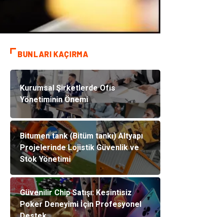
BUNLARI KAÇIRMA
Kurumsal Şirketlerde Ofis
Yönetiminin Önemi
Bitumen tank (Bitüm tankı) Altyapı
Projelerinde Lojistik Güvenlik ve
Stok Yönetimi
Güvenilir Chip Satışı: Kesintisiz
Poker Deneyimi İçin Profesyonel
Destek