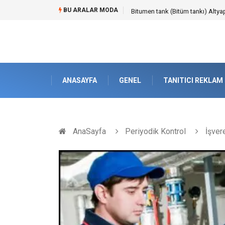
BU ARALAR MODA
Güvenilir Chip Satışı: Kesintisiz
ANASAYFA
GENEL
TANITICI REKLAM
AnaSayfa
Periyodik Kontrol
İşvere