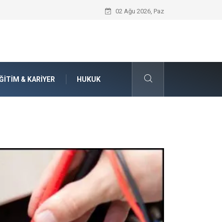
Seat Yedek Parça Dünyasında Kalite Stan
02 Ağu 2026, Paz
ĞITIM & KARIYER
HUKUK