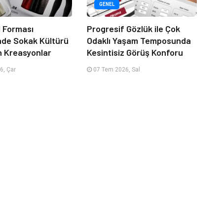
GENEL
 Forması
Progresif Gözlük ile Çok
nde Sokak Kültürü
Odaklı Yaşam Temposunda
n Kreasyonlar
Kesintisiz Görüş Konforu
6, Çar
07 Tem 2026, Sal