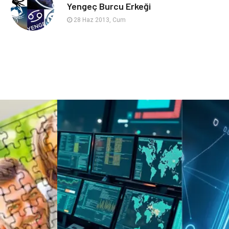
sağlıklı beslenme
Spor Malzemeleri
Yengeç Burcu Erkeği
28 Haz 2013, Cum
Bebek Giyim
Periyodik Kontrol
Domain
Veteriner
Sigorta
Çadır
Yazı Tahtaları
Pet Malzemeleri