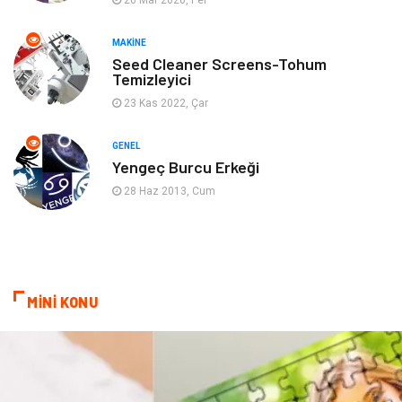
26 Mar 2020, Per
Ev İşleri
Müzik
MAKINE
Gençlik & Eğlence
Aksesuar
Seed Cleaner Screens-Tohum
Temizleyici
Mobilya
Spor
23 Kas 2022, Çar
Evlilik Rehberi
fotoğrafçılık
GENEL
Yengeç Burcu Erkeği
Astroloji
Keyfinizi Kaçırmayın
28 Haz 2013, Cum
sağlıklı beslenme
Spor Malzemeleri
Bebek Giyim
Periyodik Kontrol
MİNİ KONU
Domain
Veteriner
Sigorta
Çadır