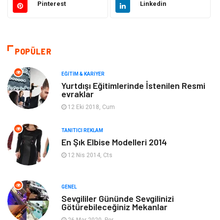
Pinterest
Linkedin
Güzellik & Bakım
Gıda
Moda
Gündem
POPÜLER
Makine
Yeme & İçme
EĞITIM & KARIYER
Yurtdışı Eğitimlerinde İstenilen Resmi
evraklar
Elektronik
Bilgisayar & Yazılım
12 Eki 2018, Cum
Giyim
Keyif & Hobi
TANITICI REKLAM
En Şık Elbise Modelleri 2014
Ev Dekorasyon
Organizasyon
12 Nis 2014, Cts
Finans & Ekonomi
Tatil
GENEL
Anne & Çocuk
Genel Kültür
Sevgililer Gününde Sevgilinizi
Götürebileceğiniz Mekanlar