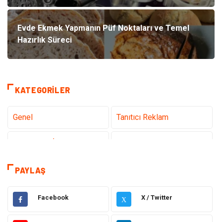
Evde Ekmek Yapmanın Püf Noktaları ve Temel
Hazırlık Süreci
KATEGORILER
Genel
Tanıtıcı Reklam
Teknoloji & İnternet
Sağlık
Hizmet
Eğitim & Kariyer
PAYLAŞ
Hukuk
Emlak
Facebook
X / Twitter
X
Otomotiv
Sağlıklı Yaşam