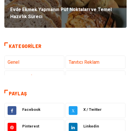
Evde Ekmek Yapmanın Püf Noktaları ve Temel
Hazırlık Süreci
KATEGORILER
Genel
Tanıtıcı Reklam
Teknoloji & İnternet
Sağlık
Hizmet
Eğitim & Kariyer
PAYLAŞ
Hukuk
Emlak
Facebook
X / Twitter
X
Otomotiv
Sağlıklı Yaşam
Pinterest
Linkedin