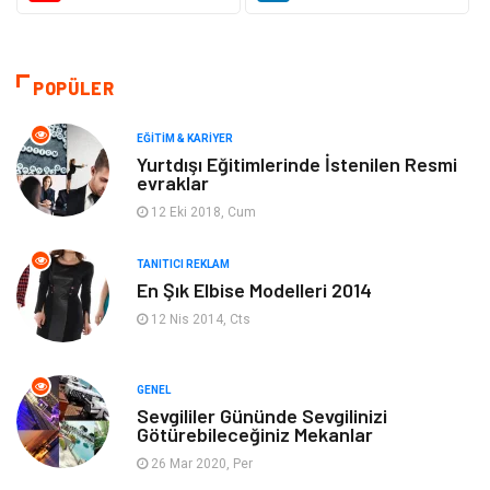
Güzellik & Bakım
Gıda
Moda
Gündem
POPÜLER
Makine
Yeme & İçme
EĞITIM & KARIYER
Yurtdışı Eğitimlerinde İstenilen Resmi
evraklar
Elektronik
Bilgisayar & Yazılım
12 Eki 2018, Cum
Giyim
Keyif & Hobi
TANITICI REKLAM
En Şık Elbise Modelleri 2014
Ev Dekorasyon
Organizasyon
12 Nis 2014, Cts
Finans & Ekonomi
Tatil
GENEL
Anne & Çocuk
Genel Kültür
Sevgililer Gününde Sevgilinizi
Götürebileceğiniz Mekanlar
26 Mar 2020, Per
Ev İşleri
Müzik