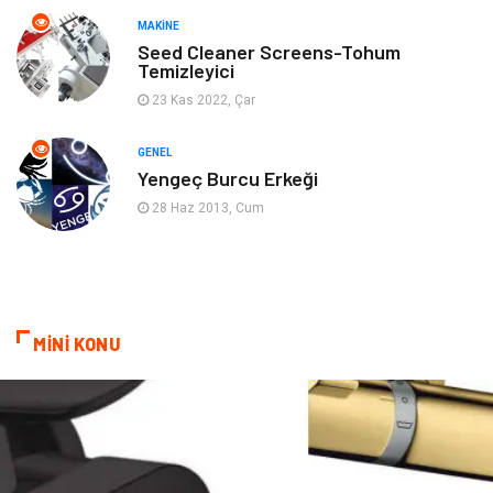
MAKINE
Gençlik & Eğlence
Aksesuar
Seed Cleaner Screens-Tohum
Temizleyici
Mobilya
Spor
23 Kas 2022, Çar
Evlilik Rehberi
fotoğrafçılık
GENEL
Yengeç Burcu Erkeği
Astroloji
Keyfinizi Kaçırmayın
28 Haz 2013, Cum
sağlıklı beslenme
Spor Malzemeleri
Bebek Giyim
Periyodik Kontrol
MİNİ KONU
Domain
Veteriner
Sigorta
Çadır
Yazı Tahtaları
Pet Malzemeleri