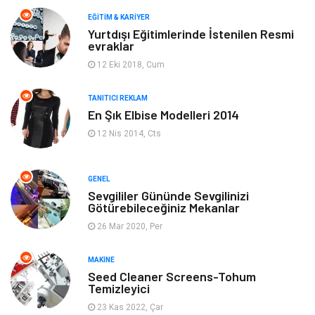
Makine
Yeme & İçme
EĞITIM & KARIYER
Yurtdışı Eğitimlerinde İstenilen Resmi
evraklar
Elektronik
Bilgisayar & Yazılım
12 Eki 2018, Cum
Giyim
Keyif & Hobi
TANITICI REKLAM
En Şık Elbise Modelleri 2014
Ev Dekorasyon
Organizasyon
12 Nis 2014, Cts
Finans & Ekonomi
Tatil
GENEL
Anne & Çocuk
Genel Kültür
Sevgililer Gününde Sevgilinizi
Götürebileceğiniz Mekanlar
26 Mar 2020, Per
Ev İşleri
Müzik
MAKINE
Gençlik & Eğlence
Aksesuar
Seed Cleaner Screens-Tohum
Temizleyici
Mobilya
Spor
23 Kas 2022, Çar