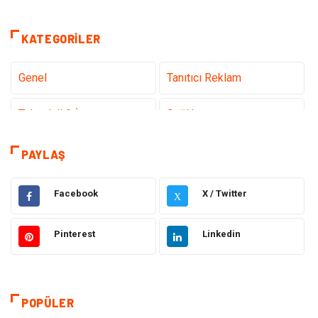
KATEGORILER
Genel
Tanıtıcı Reklam
Teknoloji & İnternet
Sağlık
Hizmet
Eğitim & Kariyer
PAYLAŞ
Hukuk
Emlak
Facebook
X / Twitter
X
Otomotiv
Sağlıklı Yaşam
Pinterest
Linkedin
Güzellik & Bakım
Gıda
Moda
Gündem
POPÜLER