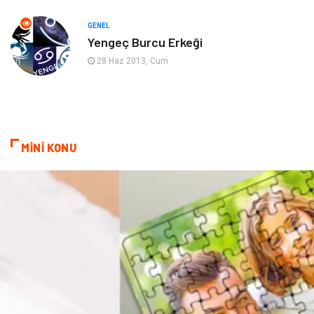
Evlilik Rehberi
fotoğrafçılık
GENEL
Yengeç Burcu Erkeği
Astroloji
Keyfinizi Kaçırmayın
28 Haz 2013, Cum
sağlıklı beslenme
Spor Malzemeleri
Bebek Giyim
Periyodik Kontrol
MİNİ KONU
Domain
Veteriner
Sigorta
Çadır
Yazı Tahtaları
Pet Malzemeleri