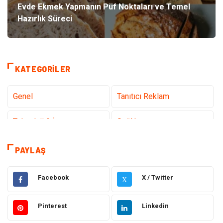
Evde Ekmek Yapmanın Püf Noktaları ve Temel
Hazırlık Süreci
KATEGORILER
Genel
Tanıtıcı Reklam
Teknoloji & İnternet
Sağlık
Hizmet
Eğitim & Kariyer
PAYLAŞ
Hukuk
Emlak
Facebook
X / Twitter
X
Otomotiv
Sağlıklı Yaşam
Pinterest
Linkedin