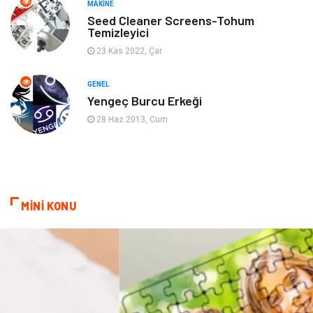
MAKINE
Gençlik & Eğlence
Aksesuar
Seed Cleaner Screens-Tohum
Temizleyici
Mobilya
Spor
23 Kas 2022, Çar
Evlilik Rehberi
fotoğrafçılık
GENEL
Yengeç Burcu Erkeği
Astroloji
Keyfinizi Kaçırmayın
28 Haz 2013, Cum
sağlıklı beslenme
Spor Malzemeleri
Bebek Giyim
Periyodik Kontrol
MİNİ KONU
Domain
Veteriner
Sigorta
Çadır
Yazı Tahtaları
Pet Malzemeleri