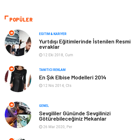
Güzellik & Bakım
Gıda
Moda
Gündem
POPÜLER
Makine
Yeme & İçme
EĞITIM & KARIYER
Yurtdışı Eğitimlerinde İstenilen Resmi
evraklar
Elektronik
Bilgisayar & Yazılım
12 Eki 2018, Cum
Giyim
Keyif & Hobi
TANITICI REKLAM
En Şık Elbise Modelleri 2014
Ev Dekorasyon
Organizasyon
12 Nis 2014, Cts
Finans & Ekonomi
Tatil
GENEL
Anne & Çocuk
Genel Kültür
Sevgililer Gününde Sevgilinizi
Götürebileceğiniz Mekanlar
26 Mar 2020, Per
Ev İşleri
Müzik