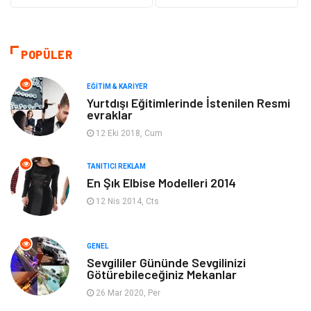
Güzellik & Bakım
Gıda
Moda
Gündem
POPÜLER
Makine
Yeme & İçme
EĞITIM & KARIYER
Yurtdışı Eğitimlerinde İstenilen Resmi
evraklar
Elektronik
Bilgisayar & Yazılım
12 Eki 2018, Cum
Giyim
Keyif & Hobi
TANITICI REKLAM
En Şık Elbise Modelleri 2014
Ev Dekorasyon
Organizasyon
12 Nis 2014, Cts
Finans & Ekonomi
Tatil
GENEL
Anne & Çocuk
Genel Kültür
Sevgililer Gününde Sevgilinizi
Götürebileceğiniz Mekanlar
26 Mar 2020, Per
Ev İşleri
Müzik