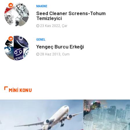
MAKINE
Gençlik & Eğlence
Aksesuar
Seed Cleaner Screens-Tohum
Temizleyici
Mobilya
Spor
23 Kas 2022, Çar
Evlilik Rehberi
fotoğrafçılık
GENEL
Yengeç Burcu Erkeği
Astroloji
Keyfinizi Kaçırmayın
28 Haz 2013, Cum
sağlıklı beslenme
Spor Malzemeleri
Bebek Giyim
Periyodik Kontrol
MİNİ KONU
Domain
Veteriner
Sigorta
Çadır
Yazı Tahtaları
Pet Malzemeleri