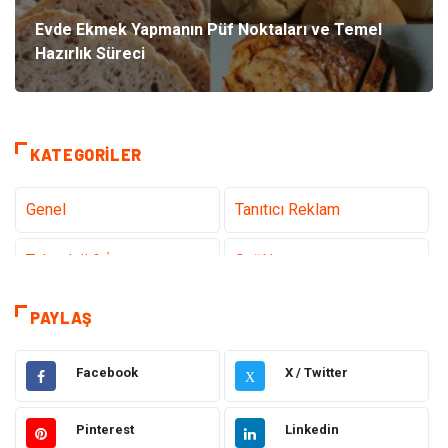
Evde Ekmek Yapmanın Püf Noktaları ve Temel
Hazırlık Süreci
KATEGORILER
Genel
Tanıtıcı Reklam
Teknoloji & İnternet
Sağlık
Hizmet
Eğitim & Kariyer
PAYLAŞ
Hukuk
Emlak
Facebook
X / Twitter
X
Otomotiv
Sağlıklı Yaşam
Pinterest
Linkedin