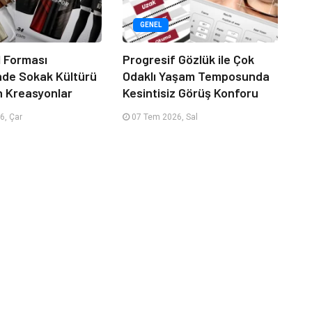
GENEL
 Forması
Progresif Gözlük ile Çok
nde Sokak Kültürü
Odaklı Yaşam Temposunda
n Kreasyonlar
Kesintisiz Görüş Konforu
6, Çar
07 Tem 2026, Sal