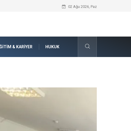
Seat Yedek Parça Dünyasında Kalite Stan
02 Ağu 2026, Paz
ĞITIM & KARIYER
HUKUK