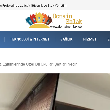
 Poker Deneyimi İçin Profesyonel Destek
TEKNOLOJI & İNTERNET
SAĞLIK
HIZMET
E
a Eğitimlerinde Özel Dil Okulları Şartları Nedir