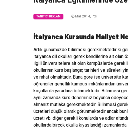
Mar 2014, Pts
TANITICI REKLAM
İtalyanca Kursunda Maliyet N
Artık günümüzde bilinmesi gerekmektedir ki gene
İtalyanca dil okulları gerek kendilerine ait olan öz
ilgili üniversitelere ait olan kampüslerde gerekl
okullarının kurs başlangıç tarihleri ve süreleri y
ve rahat olmaktadır. Buna göre ise üniversite k
öğrenciler genellik kampüs imkânlarından üniversi
koşullarda yararlana bilinmektedir. Bilinmesi ger
aynı zamanda kurs döneminiz boyunca ödeyeceğin
almanız mutlaka gerekmektedir. Bilinmesi gerekm
ücretleri düşük olarak görünmektedir ancak bunla
ücreti vb. diğer gerekli konularda ve adlar altınd
okullarda birçok okulla kıyaslandığı zamanlarda 