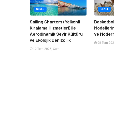
GENEL
GENEL
Sailing Charters (Yelkenli
Basketbol
Kiralama Hizmetleri) ile
Modelleri
Aerodinamik Seyir Kültürü
ve Moder
ve Ekolojik Denizcilik
08 Tem 202
10 Tem 2026, Cum