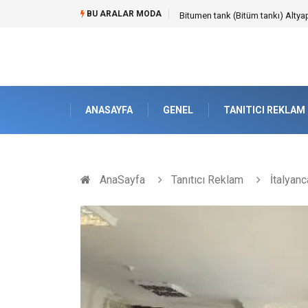
BU ARALAR MODA
Güvenilir Chip Satışı: Kesintisiz
ANASAYFA
GENEL
TANITICI REKLAM
AnaSayfa
Tanıtıcı Reklam
İtalyanc