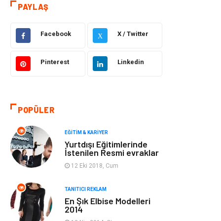
Otomotiv
Sağlıklı Yaşam
PAYLAŞ
Güzellik & Bakım
Gıda
Facebook
X / Twitter
X
Moda
Gündem
Pinterest
Linkedin
Makine
Yeme & İçme
Elektronik
Bilgisayar &
POPÜLER
Yazılım
EĞITIM & KARIYER
Giyim
Keyif & Hobi
Yurtdışı Eğitimlerinde
İstenilen Resmi evraklar
Ev Dekorasyon
Organizasyon
12 Eki 2018, Cum
Finans & Ekonomi
Tatil
TANITICI REKLAM
En Şık Elbise Modelleri
2014
Anne & Çocuk
Genel Kültür