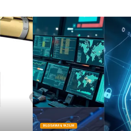
Sigorta
Çadır
Yazı Tahtaları
Pet Malzemeleri
BILGISAYAR & YAZILIM