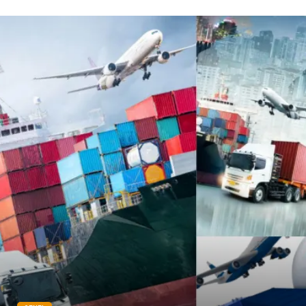
Domain
Veteriner
Sigorta
Çadır
Yazı Tahtaları
Pet Malzemeleri