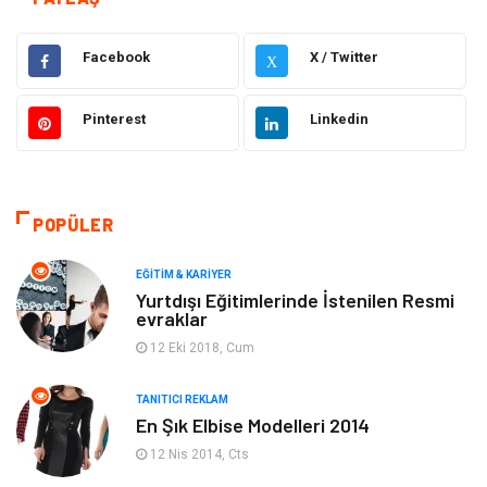
Hukuk
Emlak
Facebook
X / Twitter
X
Otomotiv
Sağlıklı Yaşam
Pinterest
Linkedin
Güzellik & Bakım
Gıda
Moda
Gündem
POPÜLER
Makine
Yeme & İçme
EĞITIM & KARIYER
Yurtdışı Eğitimlerinde İstenilen Resmi
evraklar
Elektronik
Bilgisayar & Yazılım
12 Eki 2018, Cum
Giyim
Keyif & Hobi
TANITICI REKLAM
En Şık Elbise Modelleri 2014
Ev Dekorasyon
Organizasyon
12 Nis 2014, Cts