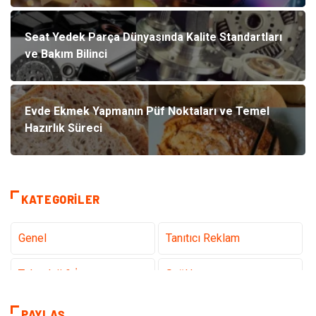
Seat Yedek Parça Dünyasında Kalite Standartları
ve Bakım Bilinci
Evde Ekmek Yapmanın Püf Noktaları ve Temel
Hazırlık Süreci
KATEGORILER
Genel
Tanıtıcı Reklam
Teknoloji & İnternet
Sağlık
Hizmet
Eğitim & Kariyer
PAYLAŞ