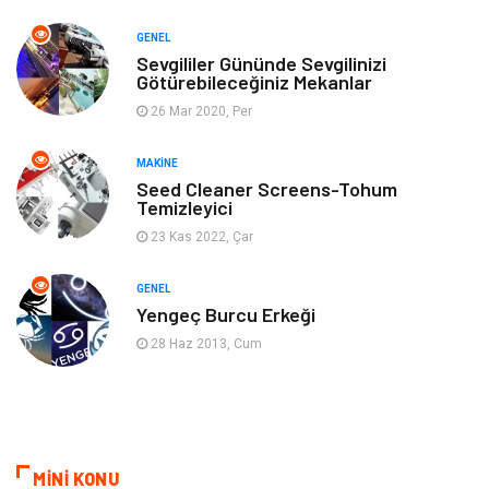
Finans & Ekonomi
Tatil
GENEL
Anne & Çocuk
Genel Kültür
Sevgililer Gününde Sevgilinizi
Götürebileceğiniz Mekanlar
26 Mar 2020, Per
Ev İşleri
Müzik
MAKINE
Gençlik & Eğlence
Aksesuar
Seed Cleaner Screens-Tohum
Temizleyici
Mobilya
Spor
23 Kas 2022, Çar
Evlilik Rehberi
fotoğrafçılık
GENEL
Yengeç Burcu Erkeği
Astroloji
Keyfinizi Kaçırmayın
28 Haz 2013, Cum
sağlıklı beslenme
Spor Malzemeleri
Bebek Giyim
Periyodik Kontrol
MİNİ KONU