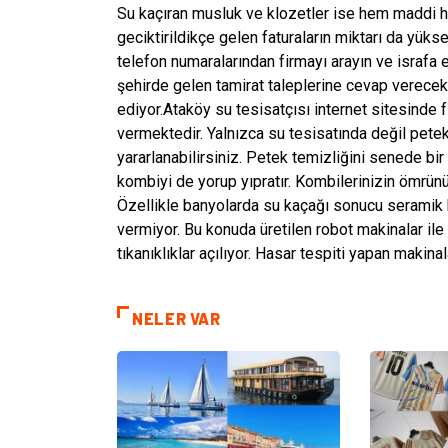
Su kaçıran musluk ve klozetler ise hem maddi h
geciktirildikçe gelen faturaların miktarı da yü
telefon numaralarından firmayı arayın ve israfa e
şehirde gelen tamirat taleplerine cevap verece
ediyor.Ataköy su tesisatçısı internet sitesinde
vermektedir. Yalnızca su tesisatında değil pete
yararlanabilirsiniz. Petek temizliğini senede bir k
kombiyi de yorup yıpratır. Kombilerinizin ömrünü
Özellikle banyolarda su kaçağı sonucu seramik kı
vermiyor. Bu konuda üretilen robot makinalar il
tıkanıklıklar açılıyor. Hasar tespiti yapan makinal
NELER VAR