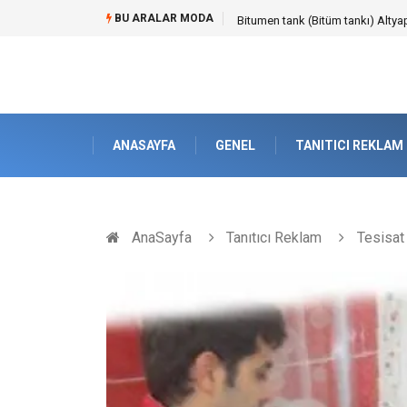
BU ARALAR MODA
Bitumen tank (Bitüm tankı) Altyap
ANASAYFA
GENEL
TANITICI REKLAM
AnaSayfa
Tanıtıcı Reklam
Tesisat 