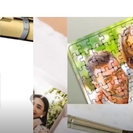
Sigorta
Çadır
Yazı Tahtaları
Pet Malzemeleri