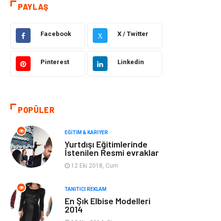
Otomotiv
Sağlıklı Yaşam
PAYLAŞ
Güzellik & Bakım
Gıda
Facebook
X / Twitter
X
Moda
Gündem
Pinterest
Linkedin
Makine
Yeme & İçme
Elektronik
Bilgisayar &
POPÜLER
Yazılım
EĞITIM & KARIYER
Giyim
Keyif & Hobi
Yurtdışı Eğitimlerinde
İstenilen Resmi evraklar
Ev Dekorasyon
Organizasyon
12 Eki 2018, Cum
Finans & Ekonomi
Tatil
TANITICI REKLAM
En Şık Elbise Modelleri
2014
Anne & Çocuk
Genel Kültür