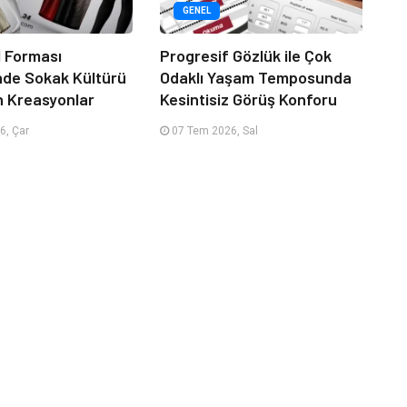
GENEL
 Forması
Progresif Gözlük ile Çok
nde Sokak Kültürü
Odaklı Yaşam Temposunda
n Kreasyonlar
Kesintisiz Görüş Konforu
6, Çar
07 Tem 2026, Sal