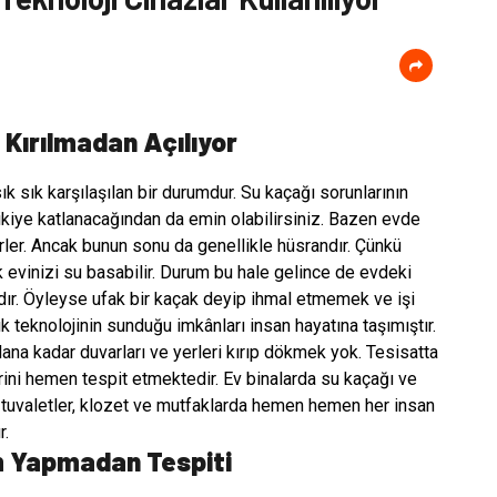
 Kırılmadan Açılıyor
ık sık karşılaşılan bir durumdur. Su kaçağı sorunlarının
n ikiye katlanacağından da emin olabilirsiniz. Bazen evde
terler. Ancak bunun sonu da genellikle hüsrandır. Çünkü
 evinizi su basabilir. Durum bu hale gelince de evdeki
dır. Öyleyse ufak bir kaçak deyip ihmal etmemek ve işi
k teknolojinin sunduğu imkânları insan hayatına taşımıştır.
lana kadar duvarları ve yerleri kırıp dökmek yok. Tesisatta
erini hemen tespit etmektedir. Ev binalarda su kaçağı ve
ar, tuvaletler, klozet ve mutfaklarda hemen hemen her insan
r.
m Yapmadan Tespiti