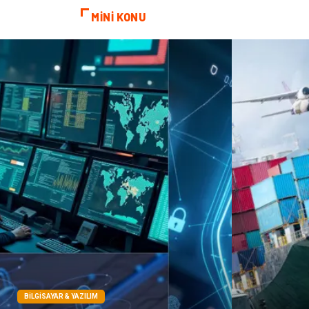
MİNİ KONU
BILGISAYAR & YAZILIM