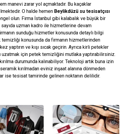
em manevi zarar yol açmaktadır. Bu kaçaklar
kselmektedir. O halde hemen
Beylikdüzü su tesisatçısı
ngel olun. Firma İstanbul gibi kalabalık ve büyük bir
k sayıda uzman kadro ile hizmetlerine devam
 firmanın sunduğu hizmetler konusunda detaylı bilgi
k temizliği konusunda da firmanın hizmetlerinden
ez yaptırın ve kışı sıcak geçirin. Ayrıca kirli petekler
 uzatmak için petek temizliğini mutlaka yaptırabilirsiniz.
rılma durumunda kalınabiliyor. Teknoloji artık buna izin
e seramik kırılmadan eviniz inşaat alanına dönmeden
ar ise tesisat tamirinde gelinen noktanın delilidir.