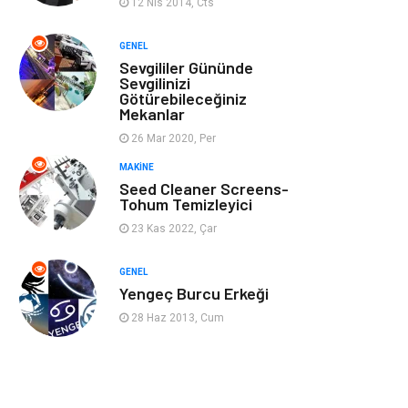
12 Nis 2014, Cts
Ev İşleri
Müzik
GENEL
Sevgililer Gününde
Gençlik & Eğlence
Aksesuar
Sevgilinizi
Götürebileceğiniz
Mekanlar
Mobilya
Spor
26 Mar 2020, Per
MAKINE
Evlilik Rehberi
fotoğrafçılık
Seed Cleaner Screens-
Tohum Temizleyici
Astroloji
Keyfinizi
23 Kas 2022, Çar
Kaçırmayın
GENEL
sağlıklı beslenme
Spor Malzemeleri
Yengeç Burcu Erkeği
28 Haz 2013, Cum
Bebek Giyim
Periyodik Kontrol
Domain
Veteriner