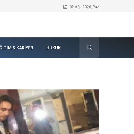
Güvenilir Chip Satışı: Kesintisiz Poker 
02 Ağu 2026, Paz
ĞITIM & KARIYER
HUKUK