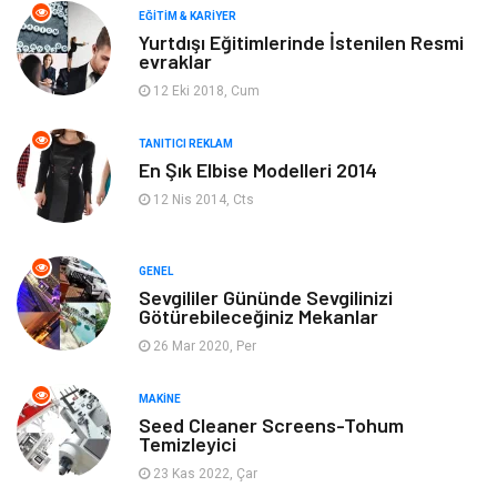
Makine
Yeme & İçme
EĞITIM & KARIYER
Yurtdışı Eğitimlerinde İstenilen Resmi
evraklar
Elektronik
Bilgisayar & Yazılım
12 Eki 2018, Cum
Giyim
Keyif & Hobi
TANITICI REKLAM
En Şık Elbise Modelleri 2014
Ev Dekorasyon
Organizasyon
12 Nis 2014, Cts
Finans & Ekonomi
Tatil
GENEL
Anne & Çocuk
Genel Kültür
Sevgililer Gününde Sevgilinizi
Götürebileceğiniz Mekanlar
26 Mar 2020, Per
Ev İşleri
Müzik
MAKINE
Gençlik & Eğlence
Aksesuar
Seed Cleaner Screens-Tohum
Temizleyici
Mobilya
Spor
23 Kas 2022, Çar