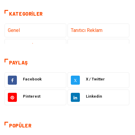
KATEGORILER
Genel
Tanıtıcı Reklam
Teknoloji & İnternet
Sağlık
Hizmet
Eğitim & Kariyer
PAYLAŞ
Hukuk
Emlak
Facebook
X / Twitter
X
Otomotiv
Sağlıklı Yaşam
Pinterest
Linkedin
Güzellik & Bakım
Gıda
Moda
Gündem
POPÜLER