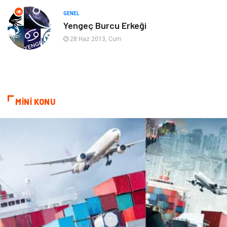
Evlilik Rehberi
fotoğrafçılık
GENEL
Yengeç Burcu Erkeği
Astroloji
Keyfinizi Kaçırmayın
28 Haz 2013, Cum
sağlıklı beslenme
Spor Malzemeleri
Bebek Giyim
Periyodik Kontrol
MİNİ KONU
Domain
Veteriner
Sigorta
Çadır
Yazı Tahtaları
Pet Malzemeleri