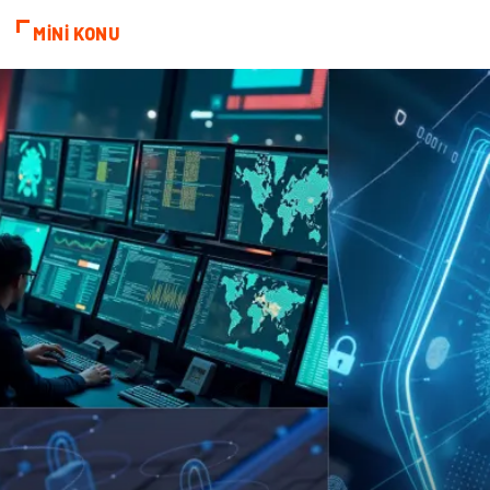
Bebek Giyim
Periyodik Kontrol
MİNİ KONU
Domain
Veteriner
Sigorta
Çadır
Yazı Tahtaları
Pet Malzemeleri