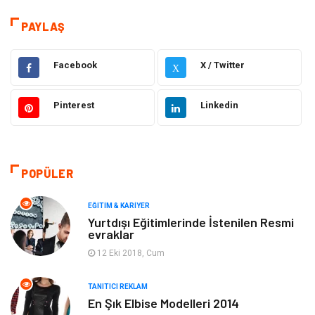
Hizmet
Eğitim & Kariyer
PAYLAŞ
Hukuk
Emlak
Facebook
X / Twitter
X
Otomotiv
Sağlıklı Yaşam
Pinterest
Linkedin
Güzellik & Bakım
Gıda
Moda
Gündem
POPÜLER
Makine
Yeme & İçme
EĞITIM & KARIYER
Yurtdışı Eğitimlerinde İstenilen Resmi
evraklar
Elektronik
Bilgisayar & Yazılım
12 Eki 2018, Cum
Giyim
Keyif & Hobi
TANITICI REKLAM
En Şık Elbise Modelleri 2014
Ev Dekorasyon
Organizasyon