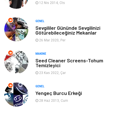
12 Nis 2014, Cts
Finans & Ekonomi
Tatil
GENEL
Anne & Çocuk
Genel Kültür
Sevgililer Gününde Sevgilinizi
Götürebileceğiniz Mekanlar
26 Mar 2020, Per
Ev İşleri
Müzik
MAKINE
Gençlik & Eğlence
Aksesuar
Seed Cleaner Screens-Tohum
Temizleyici
Mobilya
Spor
23 Kas 2022, Çar
Evlilik Rehberi
fotoğrafçılık
GENEL
Yengeç Burcu Erkeği
Astroloji
Keyfinizi Kaçırmayın
28 Haz 2013, Cum
sağlıklı beslenme
Spor Malzemeleri