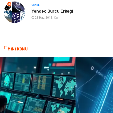
Evlilik Rehberi
fotoğrafçılık
GENEL
Yengeç Burcu Erkeği
Astroloji
Keyfinizi Kaçırmayın
28 Haz 2013, Cum
sağlıklı beslenme
Spor Malzemeleri
Bebek Giyim
Periyodik Kontrol
MİNİ KONU
Domain
Veteriner
Sigorta
Çadır
Yazı Tahtaları
Pet Malzemeleri