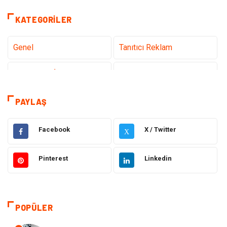
KATEGORILER
Genel
Tanıtıcı Reklam
Teknoloji & İnternet
Sağlık
Hizmet
Eğitim & Kariyer
PAYLAŞ
Hukuk
Emlak
Facebook
X / Twitter
X
Otomotiv
Sağlıklı Yaşam
Pinterest
Linkedin
Güzellik & Bakım
Gıda
Moda
Gündem
POPÜLER