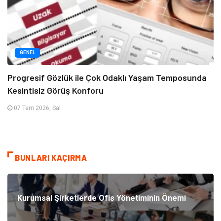
GENEL
Progresif Gözlük ile Çok Odaklı Yaşam Temposunda
Kesintisiz Görüş Konforu
07 Tem 2026, Sal
BUNLARI KAÇIRMA
Kurumsal Şirketlerde Ofis Yönetiminin Önemi