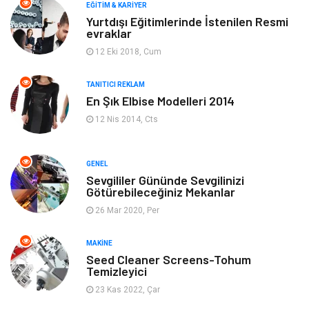
Makine
Yeme & İçme
EĞITIM & KARIYER
Yurtdışı Eğitimlerinde İstenilen Resmi
evraklar
Elektronik
Bilgisayar & Yazılım
12 Eki 2018, Cum
Giyim
Keyif & Hobi
TANITICI REKLAM
En Şık Elbise Modelleri 2014
Ev Dekorasyon
Organizasyon
12 Nis 2014, Cts
Finans & Ekonomi
Tatil
GENEL
Anne & Çocuk
Genel Kültür
Sevgililer Gününde Sevgilinizi
Götürebileceğiniz Mekanlar
26 Mar 2020, Per
Ev İşleri
Müzik
MAKINE
Gençlik & Eğlence
Aksesuar
Seed Cleaner Screens-Tohum
Temizleyici
Mobilya
Spor
23 Kas 2022, Çar