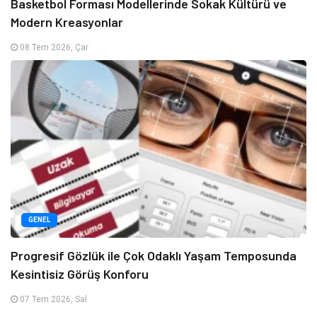
Basketbol Forması Modellerinde Sokak Kültürü ve
Modern Kreasyonlar
08 Tem 2026, Çar
GENEL
Progresif Gözlük ile Çok Odaklı Yaşam Temposunda
Kesintisiz Görüş Konforu
07 Tem 2026, Sal