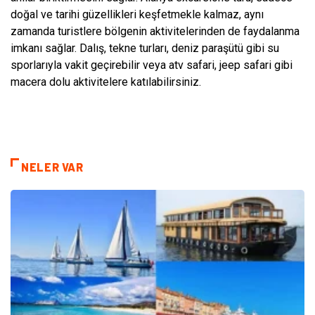
doğal ve tarihi güzellikleri keşfetmekle kalmaz, aynı
zamanda turistlere bölgenin aktivitelerinden de faydalanma
imkanı sağlar. Dalış, tekne turları, deniz paraşütü gibi su
sporlarıyla vakit geçirebilir veya atv safari, jeep safari gibi
macera dolu aktivitelere katılabilirsiniz.
NELER VAR