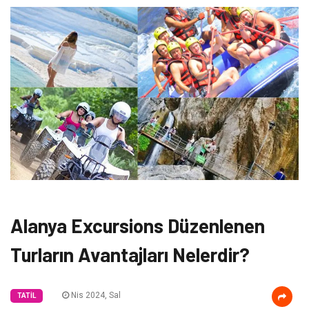
Alanya Excursions Düzenlenen
Turların Avantajları Nelerdir?
Nis 2024, Sal
TATIL