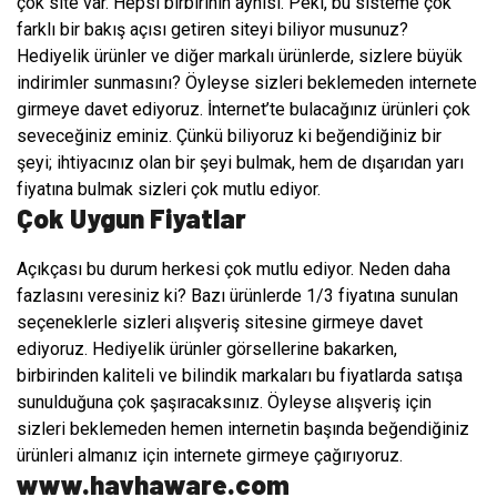
çok site var. Hepsi birbirinin aynısı. Peki, bu sisteme çok
farklı bir bakış açısı getiren siteyi biliyor musunuz?
Hediyelik ürünler ve diğer markalı ürünlerde, sizlere büyük
indirimler sunmasını? Öyleyse sizleri beklemeden internete
girmeye davet ediyoruz. İnternet’te bulacağınız ürünleri çok
seveceğiniz eminiz. Çünkü biliyoruz ki beğendiğiniz bir
şeyi; ihtiyacınız olan bir şeyi bulmak, hem de dışarıdan yarı
fiyatına bulmak sizleri çok mutlu ediyor.
Çok Uygun Fiyatlar
Açıkçası bu durum herkesi çok mutlu ediyor. Neden daha
fazlasını veresiniz ki? Bazı ürünlerde 1/3 fiyatına sunulan
seçeneklerle sizleri alışveriş sitesine girmeye davet
ediyoruz. Hediyelik ürünler görsellerine bakarken,
birbirinden kaliteli ve bilindik markaları bu fiyatlarda satışa
sunulduğuna çok şaşıracaksınız. Öyleyse alışveriş için
sizleri beklemeden hemen internetin başında beğendiğiniz
ürünleri almanız için internete girmeye çağırıyoruz.
www.havhaware.com