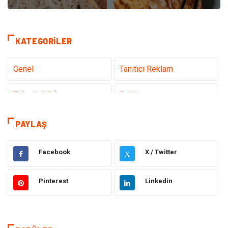
KATEGORILER
Genel
Tanıtıcı Reklam
Teknoloji & İnternet
Sağlık
Hizmet
Eğitim & Kariyer
PAYLAŞ
Hukuk
Emlak
Facebook
X / Twitter
X
Otomotiv
Sağlıklı Yaşam
Pinterest
Linkedin
Güzellik & Bakım
Gıda
Moda
Gündem