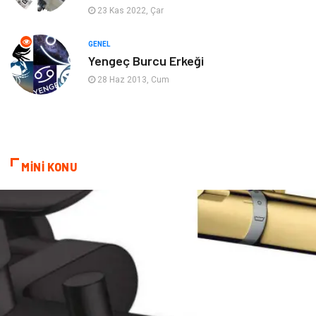
Mobilya
Spor
23 Kas 2022, Çar
Evlilik Rehberi
fotoğrafçılık
GENEL
Yengeç Burcu Erkeği
Astroloji
Keyfinizi Kaçırmayın
28 Haz 2013, Cum
sağlıklı beslenme
Spor Malzemeleri
Bebek Giyim
Periyodik Kontrol
MİNİ KONU
Domain
Veteriner
Sigorta
Çadır
Yazı Tahtaları
Pet Malzemeleri