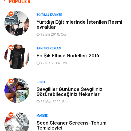
POPÜLER
Makine
Yeme & İçme
EĞITIM & KARIYER
Yurtdışı Eğitimlerinde İstenilen Resmi
evraklar
Elektronik
Bilgisayar & Yazılım
12 Eki 2018, Cum
Giyim
Keyif & Hobi
TANITICI REKLAM
En Şık Elbise Modelleri 2014
Ev Dekorasyon
Organizasyon
12 Nis 2014, Cts
Finans & Ekonomi
Tatil
GENEL
Anne & Çocuk
Genel Kültür
Sevgililer Gününde Sevgilinizi
Götürebileceğiniz Mekanlar
26 Mar 2020, Per
Ev İşleri
Müzik
MAKINE
Gençlik & Eğlence
Aksesuar
Seed Cleaner Screens-Tohum
Temizleyici