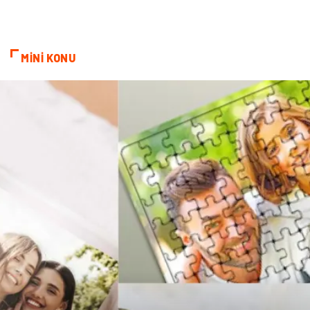
sağlıklı beslenme
Spor Malzemeleri
Bebek Giyim
Periyodik Kontrol
MİNİ KONU
Domain
Veteriner
Sigorta
Çadır
Yazı Tahtaları
Pet Malzemeleri