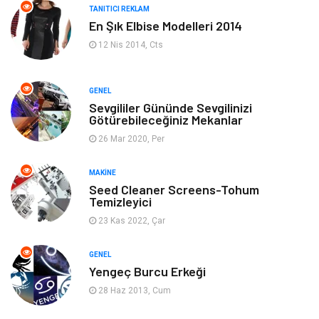
TANITICI REKLAM
En Şık Elbise Modelleri 2014
Ev Dekorasyon
Organizasyon
12 Nis 2014, Cts
Finans & Ekonomi
Tatil
GENEL
Anne & Çocuk
Genel Kültür
Sevgililer Gününde Sevgilinizi
Götürebileceğiniz Mekanlar
26 Mar 2020, Per
Ev İşleri
Müzik
MAKINE
Gençlik & Eğlence
Aksesuar
Seed Cleaner Screens-Tohum
Temizleyici
Mobilya
Spor
23 Kas 2022, Çar
Evlilik Rehberi
fotoğrafçılık
GENEL
Yengeç Burcu Erkeği
Astroloji
Keyfinizi Kaçırmayın
28 Haz 2013, Cum