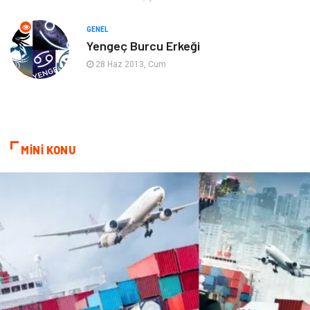
Evlilik Rehberi
fotoğrafçılık
GENEL
Yengeç Burcu Erkeği
Astroloji
Keyfinizi Kaçırmayın
28 Haz 2013, Cum
sağlıklı beslenme
Spor Malzemeleri
Bebek Giyim
Periyodik Kontrol
MİNİ KONU
Domain
Veteriner
Sigorta
Çadır
Yazı Tahtaları
Pet Malzemeleri