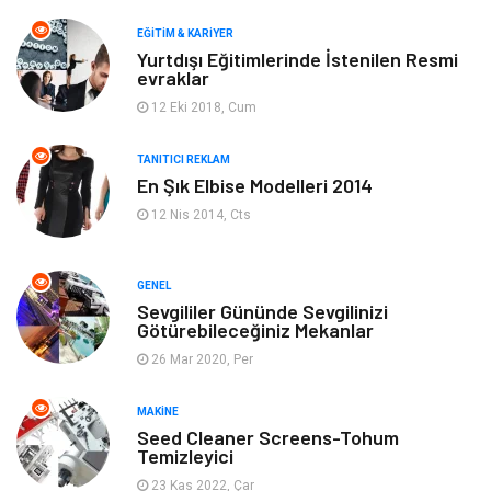
Makine
Yeme & İçme
EĞITIM & KARIYER
Yurtdışı Eğitimlerinde İstenilen Resmi
evraklar
Elektronik
Bilgisayar & Yazılım
12 Eki 2018, Cum
Giyim
Keyif & Hobi
TANITICI REKLAM
En Şık Elbise Modelleri 2014
Ev Dekorasyon
Organizasyon
12 Nis 2014, Cts
Finans & Ekonomi
Tatil
GENEL
Anne & Çocuk
Genel Kültür
Sevgililer Gününde Sevgilinizi
Götürebileceğiniz Mekanlar
26 Mar 2020, Per
Ev İşleri
Müzik
MAKINE
Gençlik & Eğlence
Aksesuar
Seed Cleaner Screens-Tohum
Temizleyici
Mobilya
Spor
23 Kas 2022, Çar