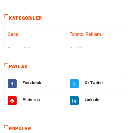
KATEGORILER
Genel
Tanıtıcı Reklam
Teknoloji & İnternet
Sağlık
Hizmet
Eğitim & Kariyer
PAYLAŞ
Hukuk
Emlak
Facebook
X / Twitter
X
Otomotiv
Sağlıklı Yaşam
Pinterest
Linkedin
Güzellik & Bakım
Gıda
Moda
Gündem
POPÜLER