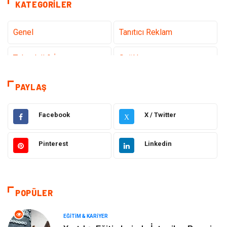
KATEGORILER
Genel
Tanıtıcı Reklam
Teknoloji & İnternet
Sağlık
Hizmet
Eğitim & Kariyer
PAYLAŞ
Hukuk
Emlak
Facebook
X / Twitter
X
Otomotiv
Sağlıklı Yaşam
Pinterest
Linkedin
Güzellik & Bakım
Gıda
Moda
Gündem
POPÜLER
Makine
Yeme & İçme
EĞITIM & KARIYER