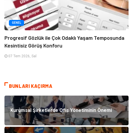
GENEL
Progresif Gözlük ile Çok Odaklı Yaşam Temposunda
Kesintisiz Görüş Konforu
07 Tem 2026, Sal
BUNLARI KAÇIRMA
Kurumsal Şirketlerde Ofis Yönetiminin Önemi