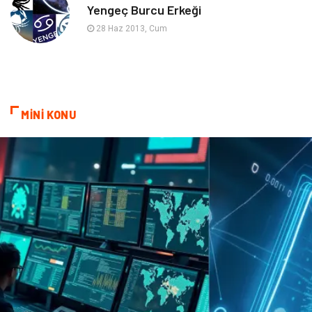
Yengeç Burcu Erkeği
Astroloji
Keyfinizi Kaçırmayın
28 Haz 2013, Cum
sağlıklı beslenme
Spor Malzemeleri
Bebek Giyim
Periyodik Kontrol
MİNİ KONU
Domain
Veteriner
Sigorta
Çadır
Yazı Tahtaları
Pet Malzemeleri