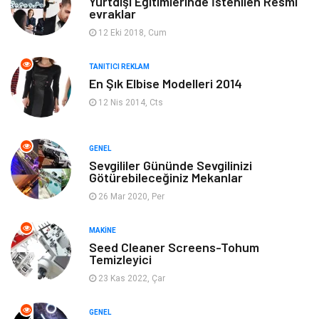
Yurtdışı Eğitimlerinde İstenilen Resmi
evraklar
Elektronik
Bilgisayar & Yazılım
12 Eki 2018, Cum
Giyim
Keyif & Hobi
TANITICI REKLAM
En Şık Elbise Modelleri 2014
Ev Dekorasyon
Organizasyon
12 Nis 2014, Cts
Finans & Ekonomi
Tatil
GENEL
Anne & Çocuk
Genel Kültür
Sevgililer Gününde Sevgilinizi
Götürebileceğiniz Mekanlar
26 Mar 2020, Per
Ev İşleri
Müzik
MAKINE
Gençlik & Eğlence
Aksesuar
Seed Cleaner Screens-Tohum
Temizleyici
Mobilya
Spor
23 Kas 2022, Çar
Evlilik Rehberi
fotoğrafçılık
GENEL