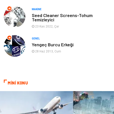
MAKINE
Gençlik & Eğlence
Aksesuar
Seed Cleaner Screens-Tohum
Temizleyici
Mobilya
Spor
23 Kas 2022, Çar
Evlilik Rehberi
fotoğrafçılık
GENEL
Yengeç Burcu Erkeği
Astroloji
Keyfinizi Kaçırmayın
28 Haz 2013, Cum
sağlıklı beslenme
Spor Malzemeleri
Bebek Giyim
Periyodik Kontrol
MİNİ KONU
Domain
Veteriner
Sigorta
Çadır