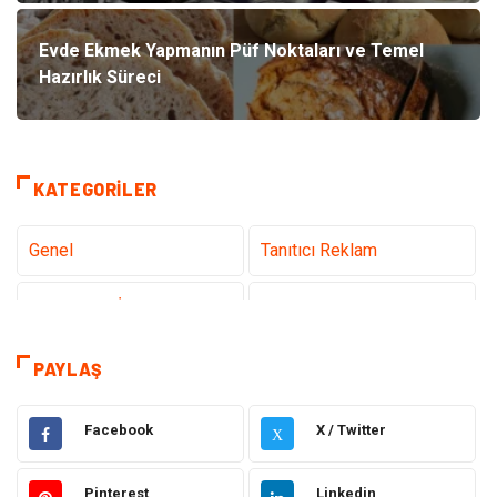
Evde Ekmek Yapmanın Püf Noktaları ve Temel
Hazırlık Süreci
KATEGORILER
Genel
Tanıtıcı Reklam
Teknoloji & İnternet
Sağlık
Hizmet
Eğitim & Kariyer
PAYLAŞ
Hukuk
Emlak
Facebook
X / Twitter
X
Otomotiv
Sağlıklı Yaşam
Pinterest
Linkedin