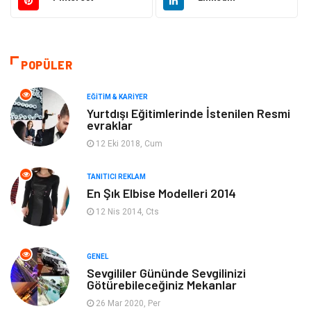
Güzellik & Bakım
Gıda
Moda
Gündem
POPÜLER
Makine
Yeme & İçme
EĞITIM & KARIYER
Yurtdışı Eğitimlerinde İstenilen Resmi
evraklar
Elektronik
Bilgisayar & Yazılım
12 Eki 2018, Cum
Giyim
Keyif & Hobi
TANITICI REKLAM
En Şık Elbise Modelleri 2014
Ev Dekorasyon
Organizasyon
12 Nis 2014, Cts
Finans & Ekonomi
Tatil
GENEL
Anne & Çocuk
Genel Kültür
Sevgililer Gününde Sevgilinizi
Götürebileceğiniz Mekanlar
26 Mar 2020, Per
Ev İşleri
Müzik