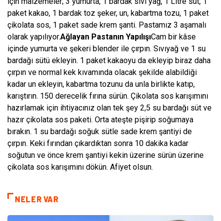
için malzemeler; 3 yumurta, 1 bardak sıvı yağ, 1 Litre süt, 1
paket kakao, 1 bardak toz şeker, un, kabartma tozu, 1 paket
çikolata sos, 1 paket sade krem şanti. Pastamız 3 aşamalı
olarak yapılıyor.
Ağlayan Pastanın Yapılışı
Cam bir kâse
içinde yumurta ve şekeri blender ile çırpın. Sıvıyağ ve 1 su
bardağı sütü ekleyin. 1 paket kakaoyu da ekleyip biraz daha
çırpın ve normal kek kıvamında olacak şekilde alabildiği
kadar un ekleyin, kabartma tozunu da unla birlikte katıp,
karıştırın. 150 derecelik fırına sürün. Çikolata sos karışımını
hazırlamak için ihtiyacınız olan tek şey 2,5 su bardağı süt ve
hazır çikolata sos paketi. Orta ateşte pişirip soğumaya
bırakın. 1 su bardağı soğuk sütle sade krem şantiyi de
çırpın. Keki fırından çıkardıktan sonra 10 dakika kadar
soğutun ve önce krem şantiyi kekin üzerine sürün üzerine
çikolata sos karışımını dökün. Afiyet olsun.
NELER VAR