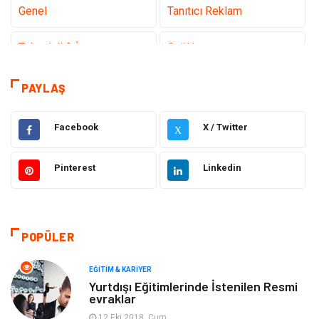
Genel
Tanıtıcı Reklam
Teknoloji & İnternet
Sağlık
Hizmet
Eğitim & Kariyer
PAYLAŞ
Hukuk
Emlak
Facebook
X / Twitter
X
Otomotiv
Sağlıklı Yaşam
Pinterest
Linkedin
Güzellik & Bakım
Gıda
Moda
Gündem
POPÜLER
Makine
Yeme & İçme
EĞITIM & KARIYER
Yurtdışı Eğitimlerinde İstenilen Resmi
evraklar
Elektronik
Bilgisayar & Yazılım
12 Eki 2018, Cum