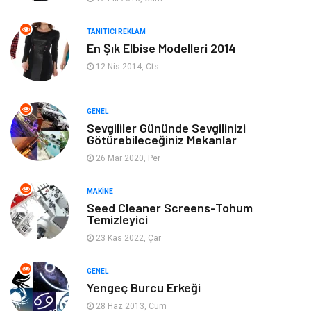
Giyim
Keyif & Hobi
TANITICI REKLAM
En Şık Elbise Modelleri 2014
Ev Dekorasyon
Organizasyon
12 Nis 2014, Cts
Finans & Ekonomi
Tatil
GENEL
Anne & Çocuk
Genel Kültür
Sevgililer Gününde Sevgilinizi
Götürebileceğiniz Mekanlar
26 Mar 2020, Per
Ev İşleri
Müzik
MAKINE
Gençlik & Eğlence
Aksesuar
Seed Cleaner Screens-Tohum
Temizleyici
Mobilya
Spor
23 Kas 2022, Çar
Evlilik Rehberi
fotoğrafçılık
GENEL
Yengeç Burcu Erkeği
Astroloji
Keyfinizi Kaçırmayın
28 Haz 2013, Cum