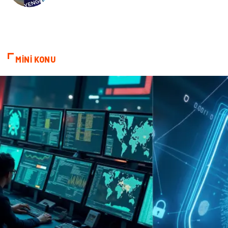
sağlıklı beslenme
Spor Malzemeleri
Bebek Giyim
Periyodik Kontrol
MİNİ KONU
Domain
Veteriner
Sigorta
Çadır
Yazı Tahtaları
Pet Malzemeleri